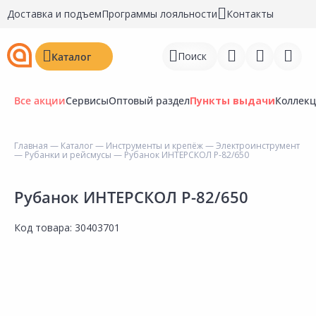
Доставка и подъем
Программы лояльности
Контакты
Поиск
Каталог
Все акции
Сервисы
Оптовый раздел
Пункты выдачи
Коллек
Главная
—
Каталог
—
Инструменты и крепёж
—
Электроинструмент
—
Рубанки и рейсмусы
— Рубанок ИНТЕРСКОЛ Р-82/650
Войти
Регистрация
Рубанок ИНТЕРСКОЛ Р-82/650
Перейти к сравнению
Код товара:
30403701
Избранное
Недавно просмотренные
товары