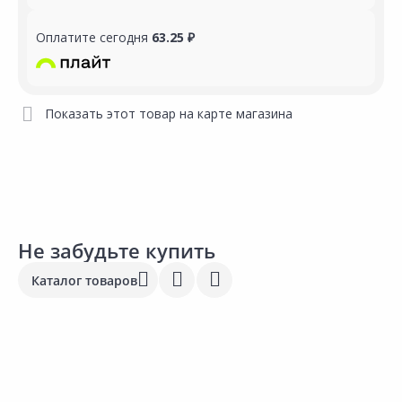
Оплатите сегодня
63.25 ₽
Показать этот товар на карте магазина
Не забудьте купить
Каталог товаров
481.00 ₽
844.00 ₽
1
за шт
за шт
з
Код товара:
31164201
Код товара:
31164401
К