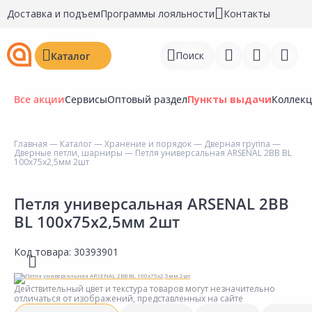
Доставка и подъем
Программы лояльности
Контакты
Поиск
Каталог
Все акции
Сервисы
Оптовый раздел
Пункты выдачи
Коллек
Главная
—
Каталог
—
Хранение и порядок
—
Дверная группа
—
Дверные петли, шарниры
— Петля универсальная ARSENAL 2ВВ BL
Войти
100х75х2,5мм 2шт
Регистрация
Петля универсальная ARSENAL 2ВВ
BL 100х75х2,5мм 2шт
Перейти к сравнению
Избранное
Код товара:
30393901
Недавно просмотренные
Действительный цвет и текстура товаров могут незначительно
товары
отличаться от изображений, представленных на сайте