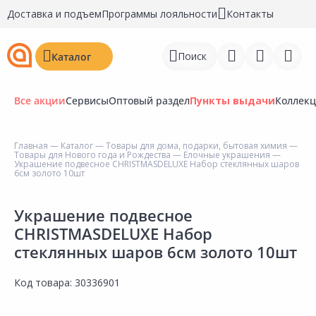
Доставка и подъем
Программы лояльности
Контакты
Поиск
Каталог
Все акции
Сервисы
Оптовый раздел
Пункты выдачи
Коллек
Главная
—
Каталог
—
Товары для дома, подарки, бытовая химия
—
Товары для Нового года и Рождества
—
Ёлочные украшения
—
Войти
Украшение подвесное CHRISTMASDELUXE Набор стеклянных шаров
6см золото 10шт
Регистрация
Украшение подвесное
Перейти к сравнению
CHRISTMASDELUXE Набор
стеклянных шаров 6см золото 10шт
Избранное
Недавно просмотренные
Код товара:
30336901
товары