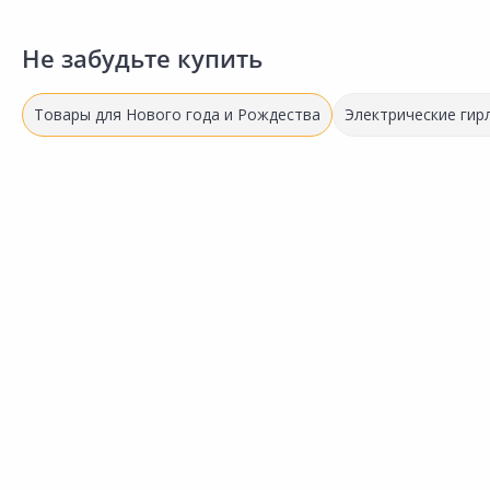
Не забудьте купить
Товары для Нового года и Рождества
Электрические гир
Успей купить!
57.50 ₽
за шт
Код товара:
20652301
Гирлянда LED ERA Нить
Сравнить
теплый свет 5м
Добавить в Избранное
Наличие на складах
В корзину