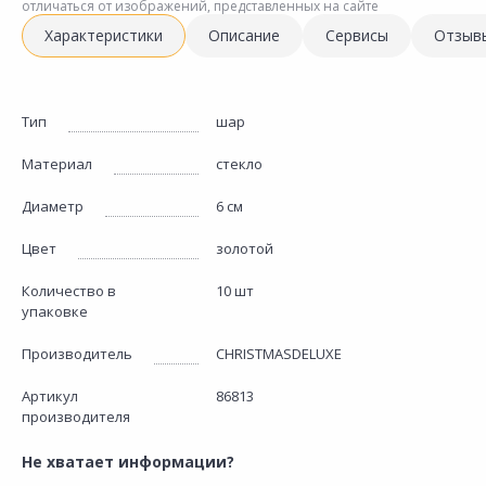
отличаться от изображений, представленных на сайте
Характеристики
Описание
Сервисы
Отзыв
Тип
шар
Материал
стекло
Диаметр
6 см
Цвет
золотой
Количество в
10 шт
упаковке
Производитель
CHRISTMASDELUXE
Артикул
86813
производителя
Не хватает информации?