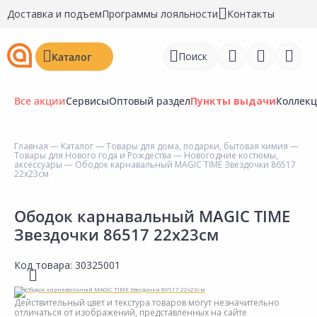
Доставка и подъем
Программы лояльности
Контакты
Поиск
Каталог
Все акции
Сервисы
Оптовый раздел
Пункты выдачи
Коллек
Главная
—
Каталог
—
Товары для дома, подарки, бытовая химия
—
Товары для Нового года и Рождества
—
Новогодние костюмы,
Войти
аксессуары
— Ободок карнавальный MAGIC TIME Звездочки 86517
22х23см
Регистрация
Ободок карнавальный MAGIC TIME
Перейти к сравнению
Звездочки 86517 22х23см
Избранное
Код товара:
30325001
Недавно просмотренные
товары
Действительный цвет и текстура товаров могут незначительно
отличаться от изображений, представленных на сайте