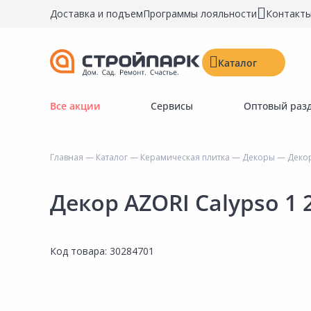
Доставка и подъем
Программы лояльности
Контакт
Каталог
Все акции
Сервисы
Оптовый раз
Строительные материалы
Двери, окна, замки
Главная
—
Каталог
—
Керамическая плитка
—
Декоры
— Декор 
Инструменты и крепёж
Напольные покрытия
Декор AZORI Calypso 1 
Керамическая плитка
Обои
Код товара:
30284701
Потолочные и стеновые покрытия
Краски, герметики, пропитки