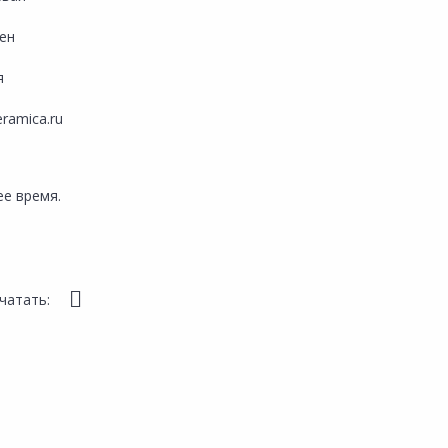
тен
я
eramica.ru
е время.
чатать: