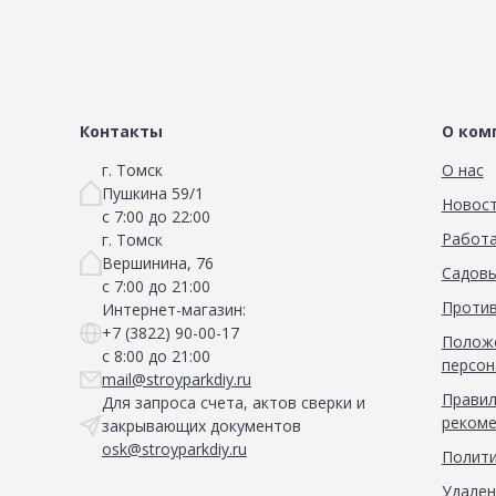
Контакты
О ком
г. Томск
О нас
Пушкина 59/1
Новос
с 7:00 до 22:00
Работа
г. Томск
Вершинина, 76
Садовы
с 7:00 до 21:00
Против
Интернет-магазин:
+7 (3822) 90-00-17
Положе
с 8:00 до 21:00
персон
mail@stroyparkdiy.ru
Правил
Для запроса счета, актов сверки и
рекоме
закрывающих документов
osk@stroyparkdiy.ru
Полити
Удален