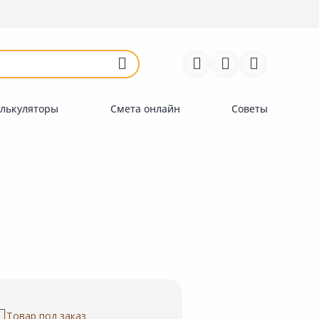
Войти
Регистрация
Перейти к сравнению
Избранное
Недавно просмотренные
товары
лькуляторы
Смета онлайн
Советы
Товар под заказ