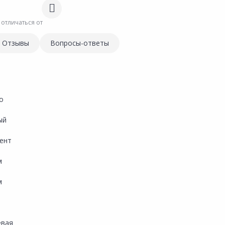
 отличаться от
Отзывы
Вопросы-ответы
o
ый
ент
м
м
евая