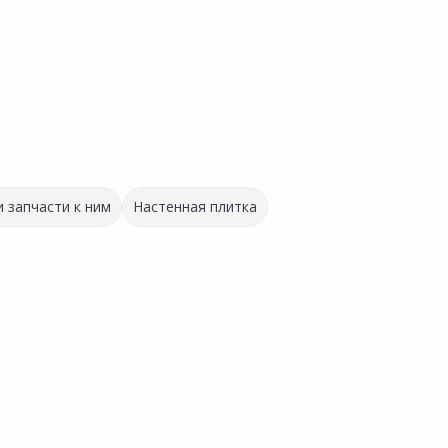
 запчасти к ним
Настенная плитка
Выгодная цена
385.00 ₽
378.00 ₽
за шт
за шт
Код товара:
16896601
Код товара:
16897901
ЗИТ CM
Клей для плитки ФОРМУЛА
Клей для плитки ЦЕРЕЗИТ
Сравнить
Сравнить
МАСТЕРА Усиленный 25кг
Extra СM14 5кг
нное
Добавить в Избранное
Добавить в Избранное