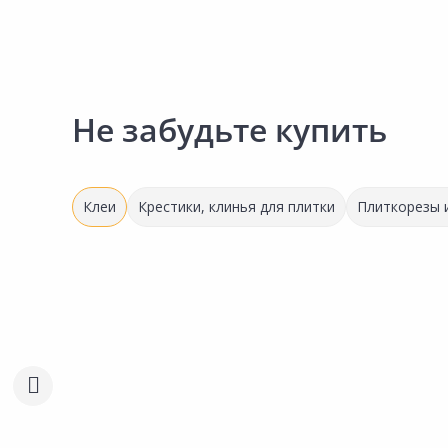
Не забудьте купить
Клеи
Крестики, клинья для плитки
Плиткорезы и
Выгодная цена
1 584.00 ₽
2 511.00 ₽
за шт
за шт
Код товара:
11887401
Код товара:
13903901
Клей для плитки ЦЕРЕЗИТ CM
Клей для плитки ЦЕРЕ
Сравнить
Сравнить
16 25кг
17 25кг
Добавить в Избранное
Добавить в Избра