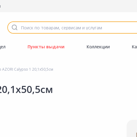
ы
дел
Пункты выдачи
Коллекции
Ка
AZORI Calypso 1 20,1х50,5см
20,1х50,5см