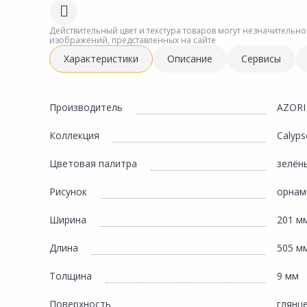
Сад и огород
Действительный цвет и текстура товаров могут незначительно
изображений, представленных на сайте
Характеристики
Описание
Сервисы
Производитель
AZORI
Коллекция
Calyps
Цветовая палитра
зелён
Рисунок
орнам
Ширина
201 м
Длина
505 м
Толщина
9 мм
Поверхность
глянц