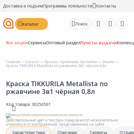
Доставка и подъем
Программы лояльности
Контакты
Поиск
Каталог
Все акции
Сервисы
Оптовый раздел
Пункты выдачи
Коллек
Главная
—
Каталог
—
Краски, герметики, пропитки
—
Эмали
—
Краска TIKKURILA Metallista по ржавчине 3в1 чёрная 0,8л
Войти
Регистрация
Краска TIKKURILA Metallista по
ржавчине 3в1 чёрная 0,8л
Перейти к сравнению
Код товара:
30250501
Избранное
Недавно просмотренные
Действительный цвет и текстура товаров могут незначительно
отличаться от изображений, представленных на сайте
товары
Характеристики
Описание
Сервисы
Отзыв