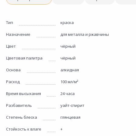
Тип
краска
Назначение
для металла и ржавчины
Цвет
чёрный
Цветовая палитра
чёрный
Основа
алкидная
Расход
100 мл/м²
Время высыхания
24 часа
Разбавитель
уайт-спирит
Степень блеска
глянцевая
Стойкость к влаге
+