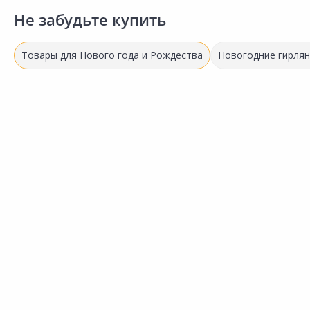
Не забудьте купить
Товары для Нового года и Рождества
Новогодние гирля
Успей купить!
57.50 ₽
за шт
Код товара:
20652301
Гирлянда LED ERA Нить
Сравнить
теплый свет 5м
Добавить в Избранное
Наличие на складах
В корзину