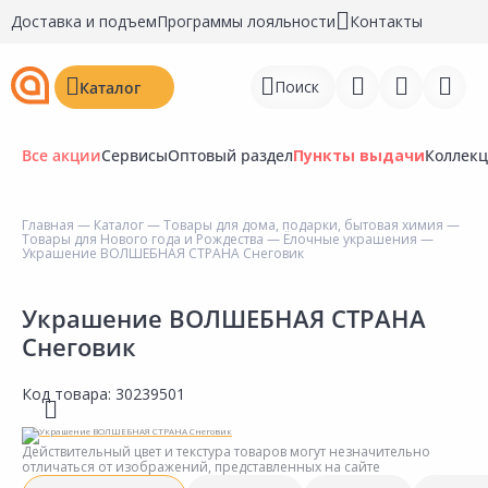
Доставка и подъем
Программы лояльности
Контакты
Поиск
Каталог
Все акции
Сервисы
Оптовый раздел
Пункты выдачи
Коллек
Главная
—
Каталог
—
Товары для дома, подарки, бытовая химия
—
Товары для Нового года и Рождества
—
Ёлочные украшения
—
Войти
Украшение ВОЛШЕБНАЯ СТРАНА Снеговик
Регистрация
Украшение ВОЛШЕБНАЯ СТРАНА
Снеговик
Перейти к сравнению
Избранное
Код товара:
30239501
Недавно просмотренные
Действительный цвет и текстура товаров могут незначительно
товары
отличаться от изображений, представленных на сайте