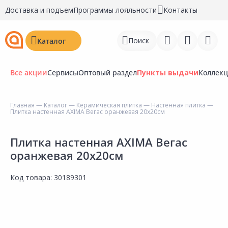
Доставка и подъем
Программы лояльности
Контакты
Поиск
Каталог
Все акции
Сервисы
Оптовый раздел
Пункты выдачи
Коллек
Главная
—
Каталог
—
Керамическая плитка
—
Настенная плитка
—
Плитка настенная AXIMA Вегас оранжевая 20х20см
Войти
Регистрация
Плитка настенная AXIMA Вегас
оранжевая 20х20см
Перейти к сравнению
Код товара:
30189301
Избранное
Недавно просмотренные
товары