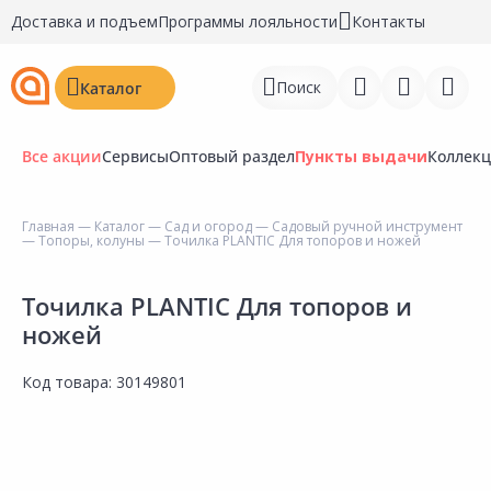
Доставка и подъем
Программы лояльности
Контакты
Поиск
Каталог
Все акции
Сервисы
Оптовый раздел
Пункты выдачи
Коллек
Главная
—
Каталог
—
Сад и огород
—
Садовый ручной инструмент
—
Топоры, колуны
— Точилка PLANTIC Для топоров и ножей
Войти
Регистрация
Точилка PLANTIC Для топоров и
ножей
Перейти к сравнению
Код товара:
30149801
Избранное
Недавно просмотренные
товары