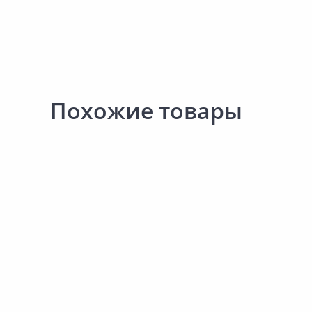
Похожие товары
Новинка
394.00 ₽
395.00 ₽
Товар под заказ
за шт
за шт
Код товара:
31466601
Код товара:
30146501
Механизм розетки SYSTEME
Механизм вывода кабе
ELECTRIC AtlasDesign
SYSTEME ELECTRIC
ATN001345
AtlasDesign ATN001499
В корзину
В корзину