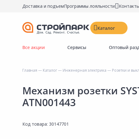
Доставка и подъем
Программы лояльности
Контакт
Каталог
Все акции
Сервисы
Оптовый раз
Строительные материалы
Двери, окна, замки
Главная
—
Каталог
—
Инженерная электрика
—
Розетки и вык
Инструменты и крепёж
Напольные покрытия
Механизм розетки SYST
Керамическая плитка
ATN001443
Обои
Потолочные и стеновые покрытия
Код товара:
30147701
Краски, герметики, пропитки