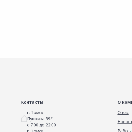
Сравнить
Добавить в Избранное
Наличие на складах
Контакты
О ком
г. Томск
О нас
Пушкина 59/1
Новос
с 7:00 до 22:00
Работа
г. Томск