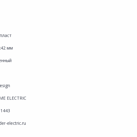
пласт
х42 мм
енный
esign
ME ELECTRIC
1443
er-electric.ru