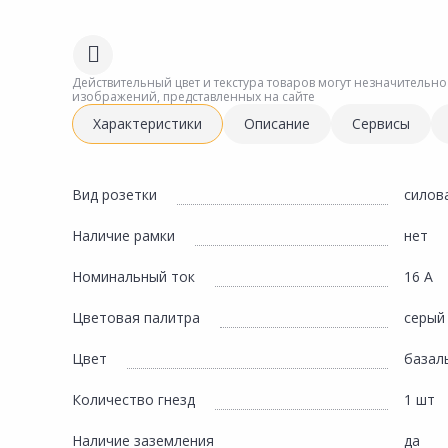
Сад и огород
Действительный цвет и текстура товаров могут незначительно
изображений, представленных на сайте
Характеристики
Описание
Сервисы
Вид розетки
силов
Наличие рамки
нет
Номинальный ток
16 А
Цветовая палитра
серый
Цвет
базал
Количество гнезд
1 шт
Наличие заземления
да