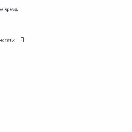
е время.
чатать: