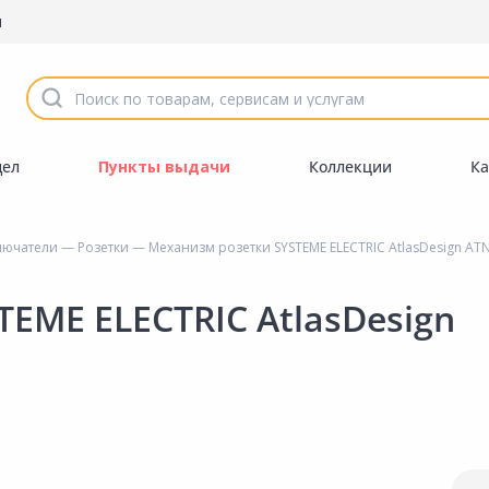
ы
дел
Пункты выдачи
Коллекции
Ка
лючатели
—
Розетки
— Механизм розетки SYSTEME ELECTRIC AtlasDesign AT
EME ELECTRIC AtlasDesign