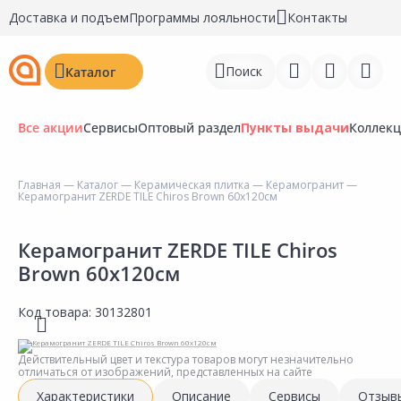
Доставка и подъем
Программы лояльности
Контакты
Поиск
Каталог
Все акции
Сервисы
Оптовый раздел
Пункты выдачи
Коллек
Главная
—
Каталог
—
Керамическая плитка
—
Керамогранит
—
Керамогранит ZERDE TILE Chiros Brown 60х120см
Войти
Регистрация
Керамогранит ZERDE TILE Chiros
Brown 60х120см
Перейти к сравнению
Код товара:
30132801
Избранное
Недавно просмотренные
Действительный цвет и текстура товаров могут незначительно
отличаться от изображений, представленных на сайте
товары
Характеристики
Описание
Сервисы
Отзыв