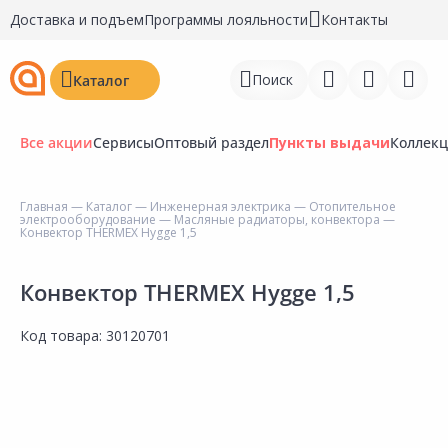
Доставка и подъем
Программы лояльности
Контакты
Поиск
Каталог
Все акции
Сервисы
Оптовый раздел
Пункты выдачи
Коллек
Главная
—
Каталог
—
Инженерная электрика
—
Отопительное
электрооборудование
—
Масляные радиаторы, конвектора
—
Войти
Конвектор THERMEX Hygge 1,5
Регистрация
Конвектор THERMEX Hygge 1,5
Перейти к сравнению
Код товара:
30120701
Избранное
Недавно просмотренные
товары