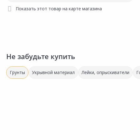
Показать этот товар на карте магазина
Не забудьте купить
Грунты
Укрывной материал
Лейки, опрыскиватели
Г
Выгодная цена
Выгодная цена
865.00 ₽
518.00 ₽
5
за шт
за шт
з
Код товара:
191040
Код товара:
14984601
К
Грунт TERRA VITA Живая
Грунт TERRA VITA Живая
Г
Сравнить
Сравнить
Земля универсальный
Земля универсальный
З
зелёный 50л
зелёный 25л