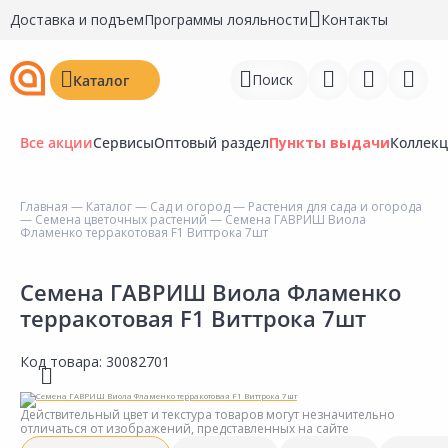
Доставка и подъем
Программы лояльности
Контакты
Поиск
Каталог
Все акции
Сервисы
Оптовый раздел
Пункты выдачи
Коллек
Главная
—
Каталог
—
Сад и огород
—
Растения для сада и огорода
—
Семена цветочных растений
— Семена ГАВРИШ Виола
Войти
Фламенко терракотовая F1 Виттрока 7шт
Регистрация
Семена ГАВРИШ Виола Фламенко
терракотовая F1 Виттрока 7шт
Перейти к сравнению
Избранное
Код товара:
30082701
Недавно просмотренные
Действительный цвет и текстура товаров могут незначительно
товары
отличаться от изображений, представленных на сайте