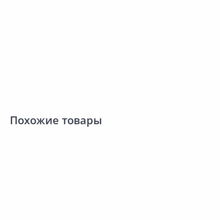
Добавить в Избранное
Добавить в Избранное
Наличие на складах
Наличие на складах
В корзину
В корзину
Похожие товары
65.20 ₽
67.70 ₽
8
за шт
за шт
з
Код товара:
27616001
Код товара:
29031301
К
Семена ГАВРИШ Виола
Семена ГАВРИШ Виола
Сравнить
Сравнить
Махровое кружево F1
Перламутровая феерия F1
в
Виттрока 4шт
5шт