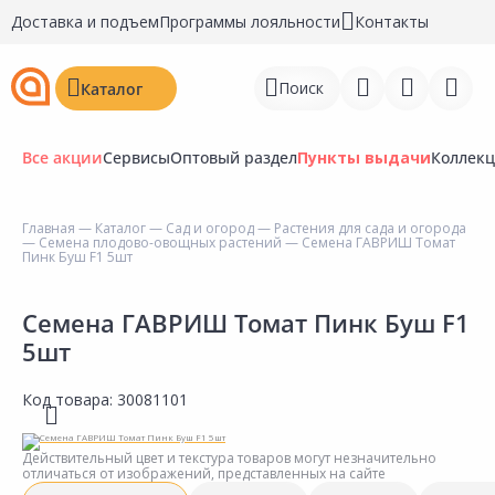
Доставка и подъем
Программы лояльности
Контакты
Поиск
Каталог
Все акции
Сервисы
Оптовый раздел
Пункты выдачи
Коллек
Главная
—
Каталог
—
Сад и огород
—
Растения для сада и огорода
—
Семена плодово-овощных растений
— Семена ГАВРИШ Томат
Войти
Пинк Буш F1 5шт
Регистрация
Семена ГАВРИШ Томат Пинк Буш F1
5шт
Перейти к сравнению
Избранное
Код товара:
30081101
Недавно просмотренные
Действительный цвет и текстура товаров могут незначительно
товары
отличаться от изображений, представленных на сайте