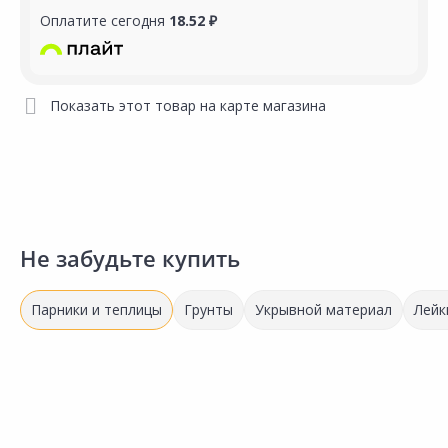
Оплатите сегодня
18.52 ₽
Показать этот товар на карте магазина
Не забудьте купить
Парники и теплицы
Грунты
Укрывной материал
Лейк
2
12 891.00 ₽
16 522.00 ₽
2
за шт
за шт
Код товара:
26253601
з
Код товара:
26253801
К