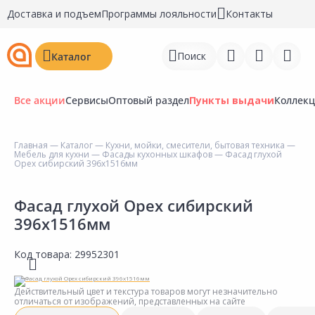
Доставка и подъем
Программы лояльности
Контакты
Поиск
Каталог
Все акции
Сервисы
Оптовый раздел
Пункты выдачи
Коллек
Главная
—
Каталог
—
Кухни, мойки, смесители, бытовая техника
—
Мебель для кухни
—
Фасады кухонных шкафов
— Фасад глухой
Войти
Орех сибирский 396х1516мм
Регистрация
Фасад глухой Орех сибирский
396х1516мм
Перейти к сравнению
Избранное
Код товара:
29952301
Недавно просмотренные
Действительный цвет и текстура товаров могут незначительно
товары
отличаться от изображений, представленных на сайте