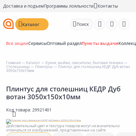
Доставка и подъем
Программы лояльности
Контакты
Поиск
Каталог
Все акции
Сервисы
Оптовый раздел
Пункты выдачи
Коллек
Главная
—
Каталог
—
Кухни, мойки, смесители, бытовая техника
—
Столешницы
—
Плинтусы
— Плинтус для столешниц КЕДР Дуб вотан
Войти
3050х150х10мм
Регистрация
Плинтус для столешниц КЕДР Дуб
вотан 3050х150х10мм
Перейти к сравнению
Избранное
Код товара:
29921401
Недавно просмотренные
Действительный цвет и текстура товаров могут незначительно
товары
отличаться от изображений, представленных на сайте