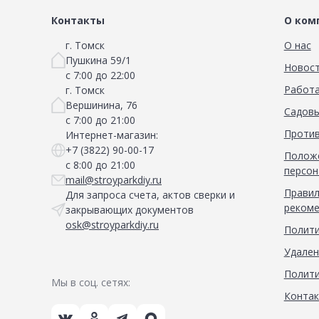
Контакты
О ком
г. Томск
О нас
Пушкина 59/1
Новос
с 7:00 до 22:00
Работа
г. Томск
Вершинина, 76
Садовы
с 7:00 до 21:00
Против
Интернет-магазин:
+7 (3822) 90-00-17
Положе
с 8:00 до 21:00
персон
mail@stroyparkdiy.ru
Правил
Для запроса счета, актов сверки и
рекоме
закрывающих документов
osk@stroyparkdiy.ru
Полити
Удален
Полити
Мы в соц. сетях:
Конта