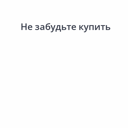
Не забудьте купить
Выгодная цена
Выгодная цена
59.00 ₽
18.40 ₽
за шт
за шт
Код товара:
33948301
Код товара:
19061201
Перчатки рабочие 13х24см
Коробка установочная
2024-9134
KUP-68-45-black
В корзину
В корзину