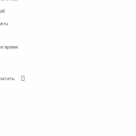
ME
e.ru
е время.
чатать: