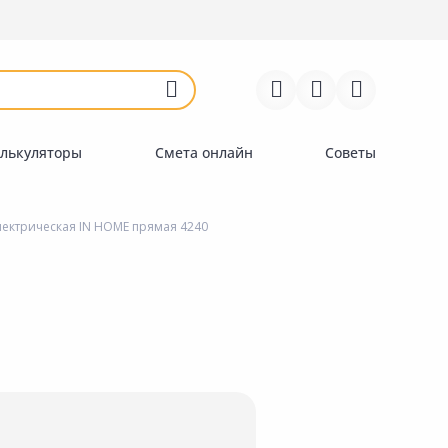
Войти
Регистрация
Перейти к сравнению
Избранное
Недавно просмотренные
товары
лькуляторы
Смета онлайн
Советы
ектрическая IN HOME прямая 4240