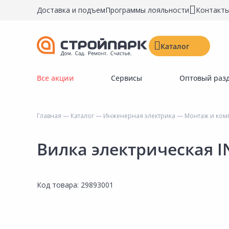
Доставка и подъем
Программы лояльности
Контакт
Каталог
Все акции
Сервисы
Оптовый раз
Строительные материалы
Двери, окна, замки
Главная
—
Каталог
—
Инженерная электрика
—
Монтаж и ком
Инструменты и крепёж
Напольные покрытия
Вилка электрическая 
Керамическая плитка
Обои
Код товара:
29893001
Потолочные и стеновые покрытия
Краски, герметики, пропитки