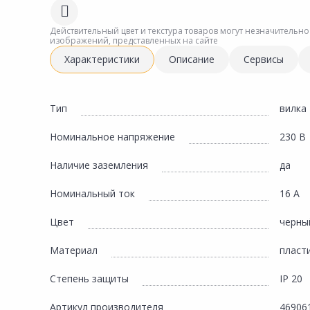
Сад и огород
Действительный цвет и текстура товаров могут незначительно
изображений, представленных на сайте
Характеристики
Описание
Сервисы
Тип
вилка
Номинальное напряжение
230 В
Наличие заземления
да
Номинальный ток
16 А
Цвет
черны
Материал
пласт
Степень защиты
IP 20
Артикул производителя
46906