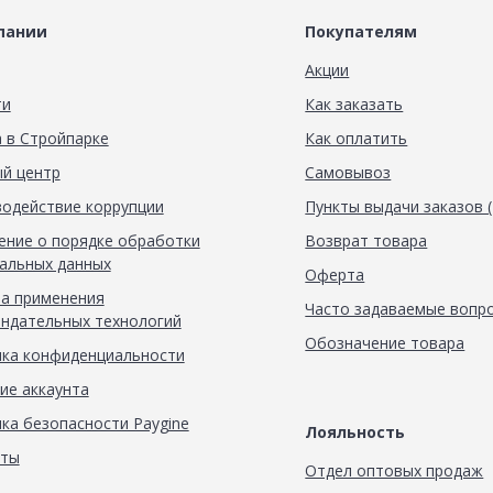
пании
Покупателям
Акции
ти
Как заказать
 в Стройпарке
Как оплатить
й центр
Самовывоз
одействие коррупции
Пункты выдачи заказов 
ние о порядке обработки
Возврат товара
альных данных
Оферта
а применения
Часто задаваемые вопр
ндательных технологий
Обозначение товара
ка конфиденциальности
ие аккаунта
ка безопасности Paygine
Лояльность
кты
Отдел оптовых продаж