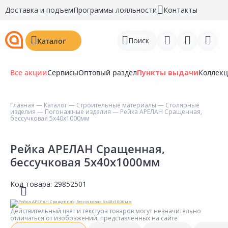
Доставка и подъем
Программы лояльности
Контакты
Поиск
Каталог
Все акции
Сервисы
Оптовый раздел
Пункты выдачи
Коллек
Главная
—
Каталог
—
Строительные материалы
—
Столярные
изделия
—
Погонажные изделия
— Рейка АРЕЛАН Сращенная,
Войти
бессучковая 5х40х1000мм
Регистрация
Рейка АРЕЛАН Сращенная,
бессучковая 5х40х1000мм
Перейти к сравнению
Избранное
Код товара:
29852501
Недавно просмотренные
Действительный цвет и текстура товаров могут незначительно
товары
отличаться от изображений, представленных на сайте