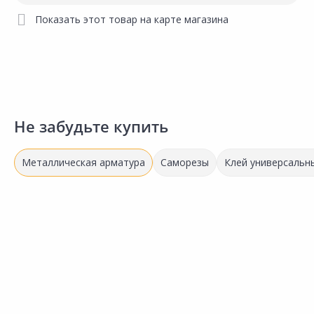
Показать этот товар на карте магазина
Не забудьте купить
Металлическая арматура
Саморезы
Клей универсальн
790.00 ₽
за шт
Код товара:
5437201
Уголок профильный 40x40мм
Сравнить
3м
Добавить в Избранное