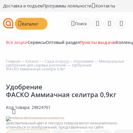
Доставка и подъем
Программы лояльности
Контакты
Поиск
Каталог
Все акции
Сервисы
Оптовый раздел
Пункты выдачи
Коллек
Главная
—
Каталог
—
Сад и огород
—
Агрохимия
—
Минеральные
удобрения для садовых растений
— Удобрение
Войти
ФАСКО Аммиачная селитра 0,9кг
Регистрация
Удобрение
ФАСКО Аммиачная селитра 0,9кг
Перейти к сравнению
Избранное
Код товара:
29824701
Недавно просмотренные
Действительный цвет и текстура товаров могут незначительно
товары
отличаться от изображений, представленных на сайте