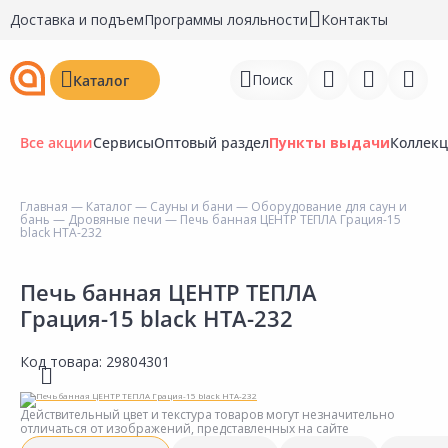
Доставка и подъем
Программы лояльности
Контакты
Поиск
Каталог
Все акции
Сервисы
Оптовый раздел
Пункты выдачи
Коллек
Главная
—
Каталог
—
Сауны и бани
—
Оборудование для саун и
бань
—
Дровяные печи
— Печь банная ЦЕНТР ТЕПЛА Грация-15
Войти
black НТА-232
Регистрация
Печь банная ЦЕНТР ТЕПЛА
Грация-15 black НТА-232
Перейти к сравнению
Избранное
Код товара:
29804301
Недавно просмотренные
Действительный цвет и текстура товаров могут незначительно
товары
отличаться от изображений, представленных на сайте