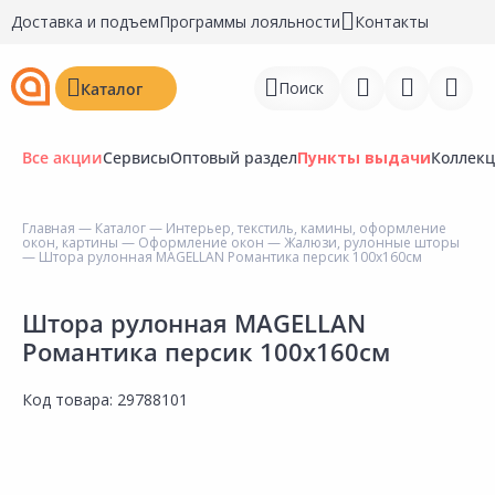
Доставка и подъем
Программы лояльности
Контакты
Поиск
Каталог
Все акции
Сервисы
Оптовый раздел
Пункты выдачи
Коллек
Главная
—
Каталог
—
Интерьер, текстиль, камины, оформление
окон, картины
—
Оформление окон
—
Жалюзи, рулонные шторы
Войти
— Штора рулонная MAGELLAN Романтика персик 100х160см
Регистрация
Штора рулонная MAGELLAN
Романтика персик 100х160см
Перейти к сравнению
Избранное
Код товара:
29788101
Недавно просмотренные
товары