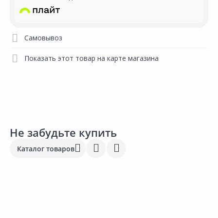
Самовывоз
Показать этот товар на карте магазина
Не забудьте купить
Каталог товаров
1 149.00 ₽
1 286.00 ₽
5
за шт
за шт
з
Код товара:
20749701
Код товара:
31002401
К