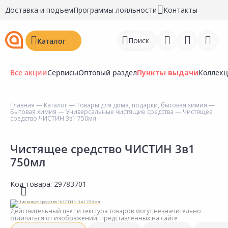
Доставка и подъем
Программы лояльности
Контакты
Поиск
Каталог
Все акции
Сервисы
Оптовый раздел
Пункты выдачи
Коллек
Главная
—
Каталог
—
Товары для дома, подарки, бытовая химия
—
Бытовая химия
—
Универсальные чистящие средства
— Чистящее
Войти
средство ЧИСТИН 3в1 750мл
Регистрация
Чистящее средство ЧИСТИН 3в1
750мл
Перейти к сравнению
Избранное
Код товара:
29783701
Недавно просмотренные
Действительный цвет и текстура товаров могут незначительно
товары
отличаться от изображений, представленных на сайте