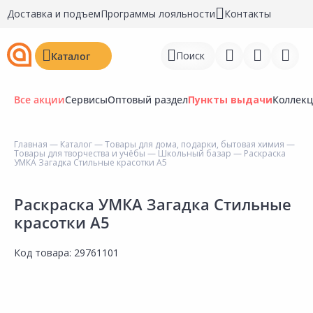
Доставка и подъем
Программы лояльности
Контакты
Поиск
Каталог
Все акции
Сервисы
Оптовый раздел
Пункты выдачи
Коллек
Главная
—
Каталог
—
Товары для дома, подарки, бытовая химия
—
Товары для творчества и учёбы
—
Школьный базар
— Раскраска
Войти
УМКА Загадка Стильные красотки А5
Регистрация
Раскраска УМКА Загадка Стильные
красотки А5
Перейти к сравнению
Избранное
Код товара:
29761101
Недавно просмотренные
товары