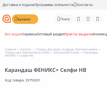
Доставка и подъем
Программы лояльности
Контакты
Поиск
Каталог
Все акции
Сервисы
Оптовый раздел
Пункты выдачи
Коллек
Главная
—
Каталог
—
Товары для дома, подарки, бытовая химия
—
Товары для творчества и учёбы
—
Школьный базар
— Карандаш
Войти
ФЕНИКС+ Селфи HB
Регистрация
Карандаш ФЕНИКС+ Селфи HB
Перейти к сравнению
Код товара:
29759201
Избранное
Недавно просмотренные
товары