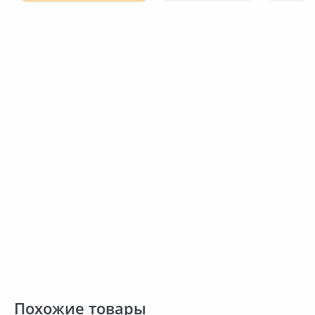
156.00 ₽
за шт
Код товара:
25714801
Точилка MATRIX Для
Сравнить
карандашей малярных 84800
Добавить в Избранное
Наличие на складах
В корзину
Похожие товары