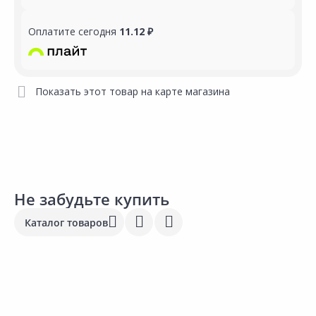
Оплатите сегодня
11.12 ₽
Показать этот товар на карте магазина
Не забудьте купить
Каталог товаров
Выгодная цена
1 051.00 ₽
1
18.40 ₽
за шт
з
за шт
Код товара:
17835201
К
Код товара:
19061201