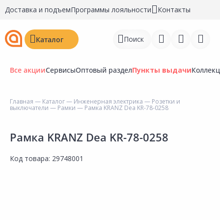
Доставка и подъем
Программы лояльности
Контакты
Поиск
Каталог
Все акции
Сервисы
Оптовый раздел
Пункты выдачи
Коллек
Главная
—
Каталог
—
Инженерная электрика
—
Розетки и
выключатели
—
Рамки
— Рамка KRANZ Dea KR-78-0258
Войти
Регистрация
Рамка KRANZ Dea KR-78-0258
Перейти к сравнению
Код товара:
29748001
Избранное
Недавно просмотренные
товары