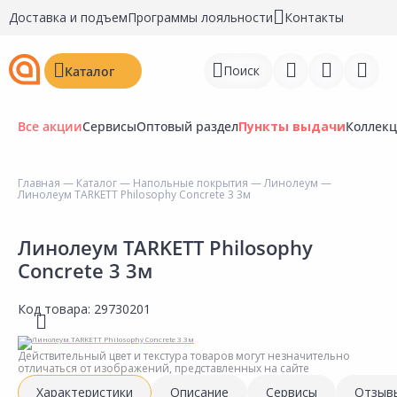
Доставка и подъем
Программы лояльности
Контакты
Поиск
Каталог
Все акции
Сервисы
Оптовый раздел
Пункты выдачи
Коллек
Главная
—
Каталог
—
Напольные покрытия
—
Линолеум
—
Линолеум TARKETT Philosophy Concrete 3 3м
Войти
Регистрация
Линолеум TARKETT Philosophy
Concrete 3 3м
Перейти к сравнению
Код товара:
29730201
Избранное
Недавно просмотренные
Действительный цвет и текстура товаров могут незначительно
отличаться от изображений, представленных на сайте
товары
Характеристики
Описание
Сервисы
Отзыв