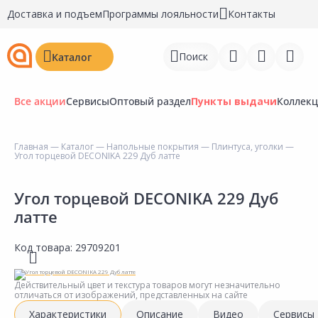
Доставка и подъем
Программы лояльности
Контакты
Поиск
Каталог
Все акции
Сервисы
Оптовый раздел
Пункты выдачи
Коллек
Главная
—
Каталог
—
Напольные покрытия
—
Плинтуса, уголки
—
Угол торцевой DECONIKA 229 Дуб латте
Войти
Регистрация
Угол торцевой DECONIKA 229 Дуб
латте
Перейти к сравнению
Код товара:
29709201
Избранное
Недавно просмотренные
Действительный цвет и текстура товаров могут незначительно
отличаться от изображений, представленных на сайте
товары
Характеристики
Описание
Видео
Сервисы