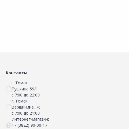
В корзину
В корзину
Сравнить
Сравнить
Добавить в Избранное
Добавить в Избранное
Наличие на складах
Наличие на складах
Контакты
г. Томск
Пушкина 59/1
с 7:00 до 22:00
г. Томск
Вершинина, 76
с 7:00 до 21:00
Интернет-магазин:
+7 (3822) 90-00-17