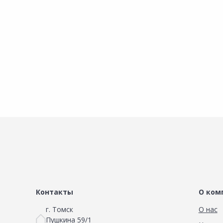
Наличие на складах
Наличие на склада
В корзину
В корзину
Контакты
О ком
г. Томск
О нас
Пушкина 59/1