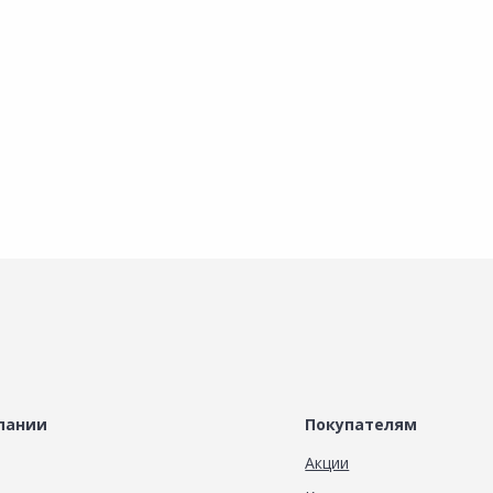
х
Наличие на складах
Наличие на складах
В корзину
В корзину
пании
Покупателям
Акции