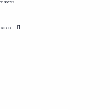
е время.
чатать: