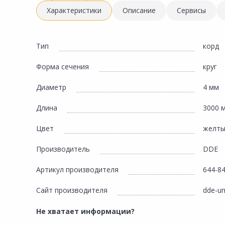
Инженерная электрика
Характеристики
Описание
Сервисы
Вентиляция, климатическое оборудование
Освещение
Тип
корд
Отопление, водоснабжение, канализация
Форма сечения
круг
Сантехника, мебель для ванной комнаты
Диаметр
4 мм
Сауны и бани
Длина
3000 
Интерьер, текстиль, камины, оформление
окон, картины
Цвет
желт
Хранение и порядок
Производитель
DDE
Товары для дома, подарки, бытовая химия
Артикул производителя
644-8
Кухни, мойки, смесители, бытовая техника
Сайт производителя
dde-u
Туризм и отдых
Автотовары
Не хватает информации?