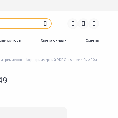
Войти
Регистрация
Перейти к сравнению
Избранное
Недавно просмотренные
товары
лькуляторы
Смета онлайн
Советы
 и триммеров
— Корд триммерный DDE Classic line 4,0мм 30м
49