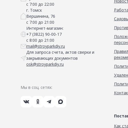
Новос
с 7:00 до 22:00
Работа
г. Томск
Вершинина, 76
Садовы
с 7:00 до 21:00
Против
Интернет-магазин:
+7 (3822) 90-00-17
Положе
с 8:00 до 21:00
персон
mail@stroyparkdiy.ru
Правил
Для запроса счета, актов сверки и
рекоме
закрывающих документов
osk@stroyparkdiy.ru
Полити
Удален
Полити
Мы в соц. сетях:
Конта
Пост
Как ст