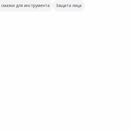
 смазки для инструмента
Защита лица
Самая низкая цена
Акция
*
332.00 ₽
-46%
81.85 ₽
178.00 ₽
за шт
за упак
Код товара:
28441401
Код товара:
22571301
 10шт
Пакеты для мусора AKOR
Пакет для мусора БОНУС L
Сравнить
Сравнить
Биоразлагаемые Eco 120л
120л 10шт
10шт
нное
Добавить в Избранное
Добавить в Избранное
х
Наличие на складах
Наличие на складах
В корзину
В корзину