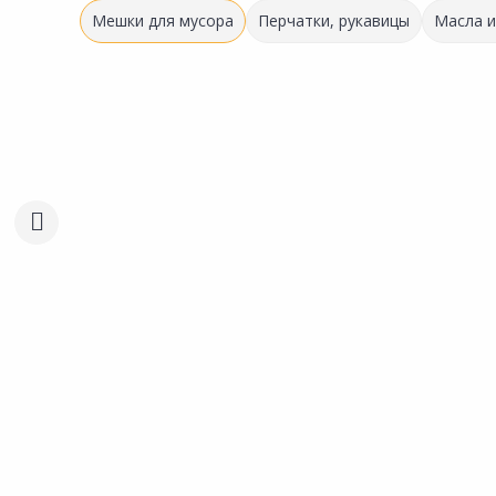
Мешки для мусора
Перчатки, рукавицы
Масла и
Выгодная цена
Выгодная цена
191.00 ₽
249.00 ₽
за упак
за упак
Код товара:
22611501
Код товара:
22611701
Мешки для мусора 160л 10шт
Мешки для мусора 240л
Сравнить
Сравнить
Добавить в Избранное
Добавить в Избра
Наличие на складах
Наличие на склада
В корзину
В корзину