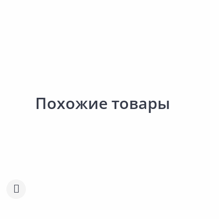
Похожие товары
718.00 ₽
676.00 ₽
за шт
за шт
Код товара:
10642701
Код товара:
7025801
Диск для триммера DDE AIR-
Головка триммерная
Сравнить
Сравнить
CUT 241-475
полуавтомат DDE Wind 
Добавить в Избранное
Добавить в Избра