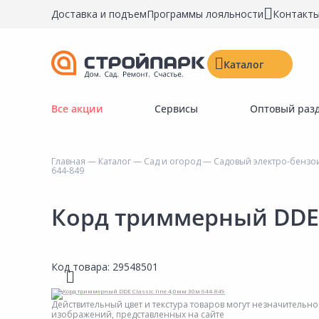
Доставка и подъем
Программы лояльности
Контакт
Каталог
Все акции
Сервисы
Оптовый раз
Строительные материалы
Двери, окна, замки
Главная
—
Каталог
—
Сад и огород
—
Садовый электро-бензо
Инструменты и крепёж
644-849
Напольные покрытия
Корд триммерный DDE Cl
Керамическая плитка
Обои
Код товара:
29548501
Потолочные и стеновые покрытия
Краски, герметики, пропитки
Действительный цвет и текстура товаров могут незначительно
изображений, представленных на сайте