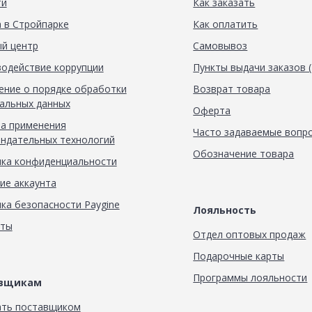
ти
Как заказать
 в Стройпарке
Как оплатить
й центр
Самовывоз
одействие коррупции
Пункты выдачи заказов 
ние о порядке обработки
Возврат товара
альных данных
Оферта
а применения
Часто задаваемые вопр
ндательных технологий
Обозначение товара
ка конфиденциальности
ие аккаунта
ка безопасности Paygine
Лояльность
кты
Отдел оптовых продаж
Подарочные карты
Программы лояльности
авщикам
ать поставщиком