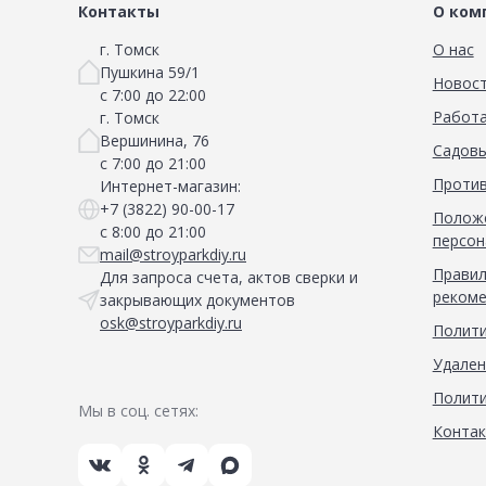
Контакты
О ком
г. Томск
О нас
Пушкина 59/1
Новос
с 7:00 до 22:00
Работа
г. Томск
Вершинина, 76
Садовы
с 7:00 до 21:00
Против
Интернет-магазин:
+7 (3822) 90-00-17
Положе
с 8:00 до 21:00
персон
mail@stroyparkdiy.ru
Правил
Для запроса счета, актов сверки и
рекоме
закрывающих документов
osk@stroyparkdiy.ru
Полити
Удален
Полити
Мы в соц. сетях:
Конта