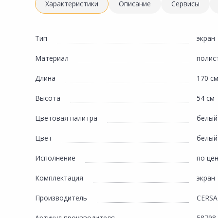
Инженерная электрика
Характеристики
Описание
Сервисы
Вентиляция, климатическое оборудование
Освещение
Тип
экран
Отопление, водоснабжение, канализация
Материал
полис
Сантехника, мебель для ванной комнаты
Длина
170 с
Сауны и бани
Высота
54 см
Интерьер, текстиль, камины, оформление
окон, картины
Цветовая палитра
белый
Хранение и порядок
Цвет
белый
Товары для дома, подарки, бытовая химия
Исполнение
по це
Кухни, мойки, смесители, бытовая техника
Комплектация
экран
Туризм и отдых
Производитель
CERSA
Автотовары
Артикул производителя
58798