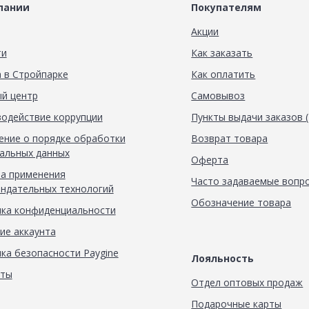
пании
Покупателям
Акции
ти
Как заказать
 в Стройпарке
Как оплатить
й центр
Самовывоз
одействие коррупции
Пункты выдачи заказов 
ние о порядке обработки
Возврат товара
альных данных
Оферта
а применения
Часто задаваемые вопр
ндательных технологий
Обозначение товара
ка конфиденциальности
ие аккаунта
ка безопасности Paygine
Лояльность
кты
Отдел оптовых продаж
Подарочные карты