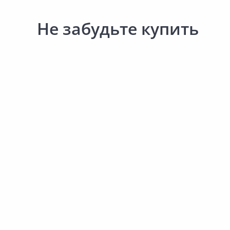
Не забудьте купить
481.00 ₽
492.00 ₽
за шт
за шт
Код товара:
30842801
Код товара:
30842501
Диспенсер для жидкого мыла
Диспенсер для жидкого
2998714 белый
2839520 белый
Нет в наличии.
В корзину
Сообщить о поступле