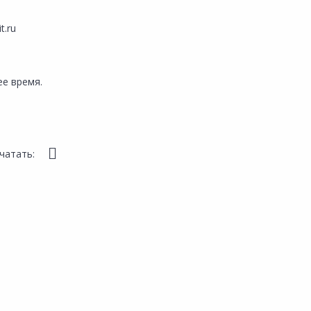
t.ru
е время.
чатать: