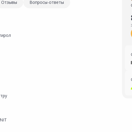
Отзывы
Вопросы-ответы
тирол
м
нтру
NIT