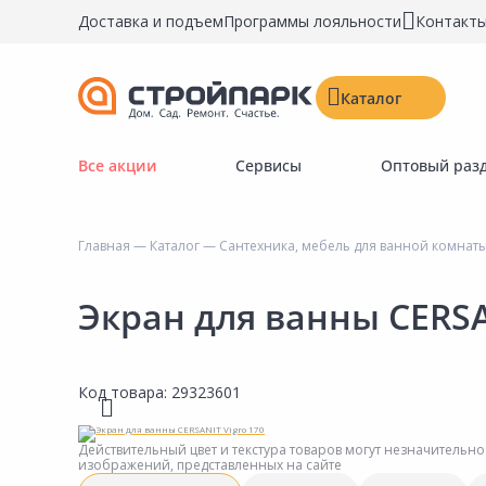
Доставка и подъем
Программы лояльности
Контакт
Каталог
Все акции
Сервисы
Оптовый раз
Строительные материалы
Двери, окна, замки
Главная
—
Каталог
—
Сантехника, мебель для ванной комнат
Инструменты и крепёж
Напольные покрытия
Экран для ванны CERSA
Керамическая плитка
Обои
Код товара:
29323601
Потолочные и стеновые покрытия
Краски, герметики, пропитки
Действительный цвет и текстура товаров могут незначительно
изображений, представленных на сайте