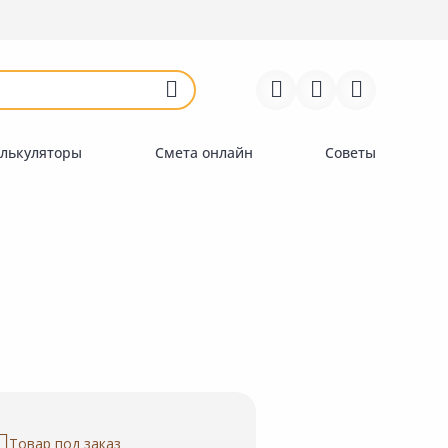
Войти
Регистрация
Перейти к сравнению
Избранное
Недавно просмотренные
товары
лькуляторы
Смета онлайн
Советы
Товар под заказ