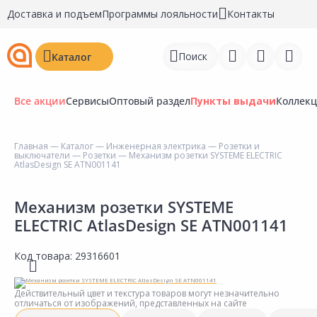
Доставка и подъем
Программы лояльности
Контакты
Поиск
Каталог
Все акции
Сервисы
Оптовый раздел
Пункты выдачи
Коллек
Главная
—
Каталог
—
Инженерная электрика
—
Розетки и
выключатели
—
Розетки
— Механизм розетки SYSTEME ELECTRIC
Войти
AtlasDesign SE ATN001141
Регистрация
Механизм розетки SYSTEME
ELECTRIC AtlasDesign SE ATN001141
Перейти к сравнению
Избранное
Код товара:
29316601
Недавно просмотренные
Действительный цвет и текстура товаров могут незначительно
товары
отличаться от изображений, представленных на сайте