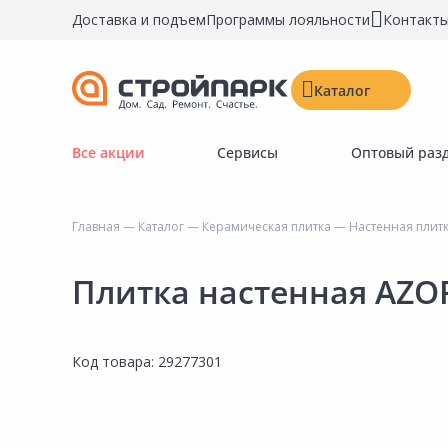
Доставка и подъем
Программы лояльности
Контакт
Каталог
Все акции
Сервисы
Оптовый раз
Строительные материалы
Двери, окна, замки
Главная
—
Каталог
—
Керамическая плитка
—
Настенная плит
Инструменты и крепёж
Напольные покрытия
Плитка настенная AZORI
Керамическая плитка
Обои
Код товара:
29277301
Потолочные и стеновые покрытия
Краски, герметики, пропитки