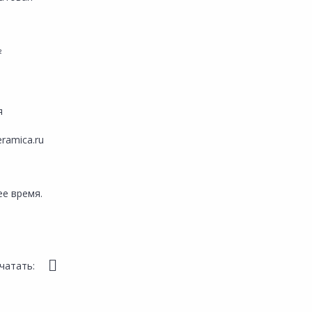
²
я
eramica.ru
е время.
чатать: