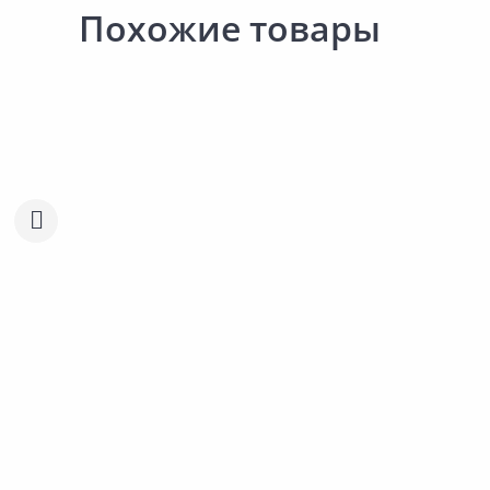
Похожие товары
1 468.72 ₽
2 335.00 ₽
1 470.56 ₽
2 626.00 ₽
за м2
за упак
за м2
за упак
Код товара:
29277201
Код товара:
30320301
Плитка настенная AZORI
Плитка настенная AZORI
Сравнить
Сравнить
Desert Oasis 1 31,5х63см
Foliage 2 31,5х63см
Добавить в Избранное
Добавить в Избра
Наличие на складах
Наличие на склада
В корзину
В корзину