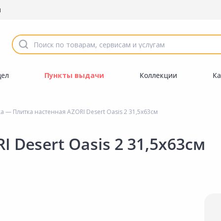
ы
дел
Пункты выдачи
Коллекции
Ка
ка
— Плитка настенная AZORI Desert Oasis 2 31,5х63см
 Desert Oasis 2 31,5х63см