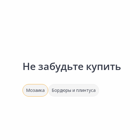
Не забудьте купить
Мозаика
Бордюры и плинтуса
Товар под заказ
258.00 ₽
2 412.30 ₽
1 366.00 ₽
за шт
за м2
за шт
Код товара:
2683401
Код товара:
16935201