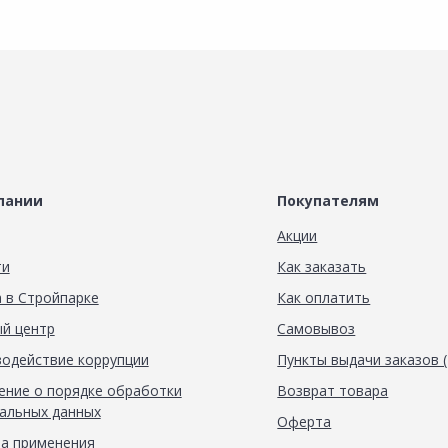
пании
Покупателям
Акции
ти
Как заказать
 в Стройпарке
Как оплатить
й центр
Самовывоз
одействие коррупции
Пункты выдачи заказов 
ние о порядке обработки
Возврат товара
альных данных
Оферта
а применения