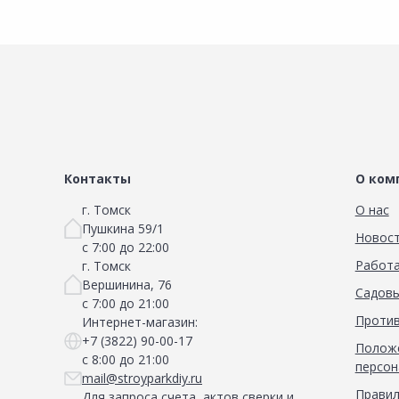
Контакты
О ком
г. Томск
О нас
Пушкина 59/1
Новос
с 7:00 до 22:00
Работа
г. Томск
Вершинина, 76
Садовы
с 7:00 до 21:00
Против
Интернет-магазин:
+7 (3822) 90-00-17
Положе
с 8:00 до 21:00
персон
mail@stroyparkdiy.ru
Правил
Для запроса счета, актов сверки и