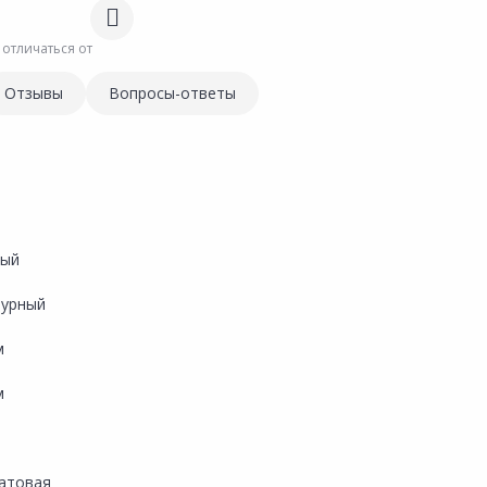
 отличаться от
Отзывы
Вопросы-ответы
вый
турный
м
м
атовая