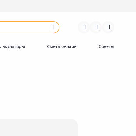
Войти
Регистрация
Перейти к сравнению
Избранное
Недавно просмотренные
товары
лькуляторы
Смета онлайн
Советы