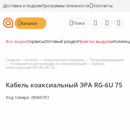
Доставка и подъем
Программы лояльности
Контакты
Поиск
Каталог
Все акции
Сервисы
Оптовый раздел
Пункты выдачи
Коллек
Главная
—
Каталог
—
Инженерная электрика
—
Телекоммуникации
—
Телевизионная проводка и комплектующие
— Кабель
Войти
коаксиальный ЭРА RG-6U 75
Регистрация
Кабель коаксиальный ЭРА RG-6U 75
Перейти к сравнению
Код товара:
28960701
Избранное
Недавно просмотренные
товары