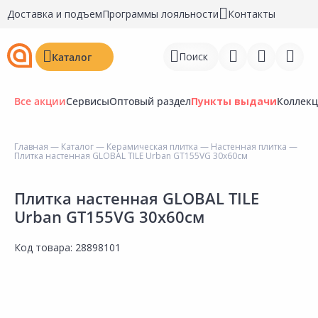
Доставка и подъем
Программы лояльности
Контакты
Поиск
Каталог
Все акции
Сервисы
Оптовый раздел
Пункты выдачи
Коллек
Главная
—
Каталог
—
Керамическая плитка
—
Настенная плитка
—
Плитка настенная GLOBAL TILE Urban GT155VG 30х60см
Войти
Регистрация
Плитка настенная GLOBAL TILE
Urban GT155VG 30х60см
Перейти к сравнению
Код товара:
28898101
Избранное
Недавно просмотренные
товары