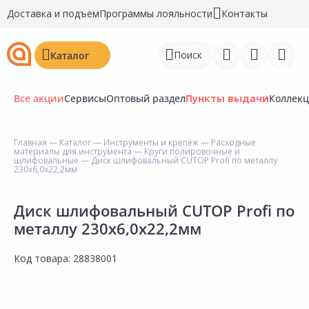
Доставка и подъем
Программы лояльности
Контакты
Поиск
Каталог
Все акции
Сервисы
Оптовый раздел
Пункты выдачи
Коллек
Главная
—
Каталог
—
Инструменты и крепёж
—
Расходные
материалы для инструмента
—
Круги полировочные и
Войти
шлифовальные
— Диск шлифовальный CUTOP Profi по металлу
230х6,0х22,2мм
Регистрация
Диск шлифовальный CUTOP Profi по
Перейти к сравнению
металлу 230х6,0х22,2мм
Избранное
Код товара:
28838001
Недавно просмотренные
товары