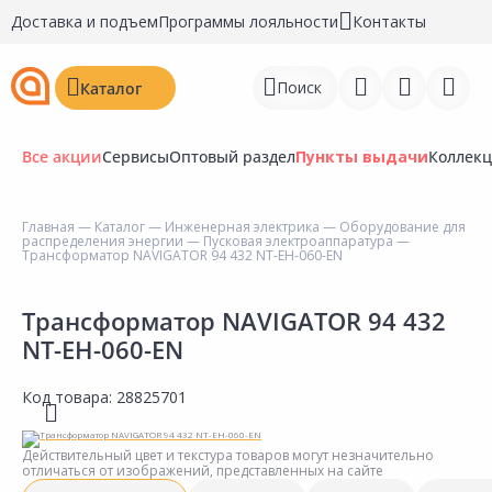
Доставка и подъем
Программы лояльности
Контакты
Поиск
Каталог
Все акции
Сервисы
Оптовый раздел
Пункты выдачи
Коллек
Главная
—
Каталог
—
Инженерная электрика
—
Оборудование для
распределения энергии
—
Пусковая электроаппаратура
—
Войти
Трансформатор NAVIGATOR 94 432 NT-EH-060-EN
Регистрация
Трансформатор NAVIGATOR 94 432
NT-EH-060-EN
Перейти к сравнению
Избранное
Код товара:
28825701
Недавно просмотренные
Действительный цвет и текстура товаров могут незначительно
товары
отличаться от изображений, представленных на сайте