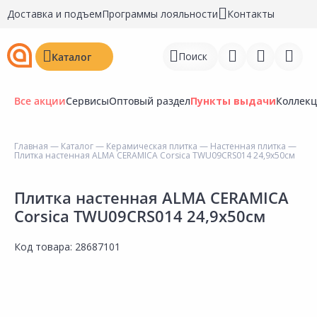
Доставка и подъем
Программы лояльности
Контакты
Поиск
Каталог
Все акции
Сервисы
Оптовый раздел
Пункты выдачи
Коллек
Главная
—
Каталог
—
Керамическая плитка
—
Настенная плитка
—
Плитка настенная ALMA CERAMICA Corsica TWU09CRS014 24,9х50см
Войти
Регистрация
Плитка настенная ALMA CERAMICA
Corsica TWU09CRS014 24,9х50см
Перейти к сравнению
Код товара:
28687101
Избранное
Недавно просмотренные
товары