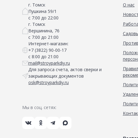
г. Томск
О нас
Пушкина 59/1
Новос
с 7:00 до 22:00
Работа
г. Томск
Вершинина, 76
Садовы
с 7:00 до 21:00
Против
Интернет-магазин:
+7 (3822) 90-00-17
Положе
с 8:00 до 21:00
персон
mail@stroyparkdiy.ru
Правил
Для запроса счета, актов сверки и
рекоме
закрывающих документов
osk@stroyparkdiy.ru
Полити
Удален
Полити
Мы в соц. сетях:
Конта