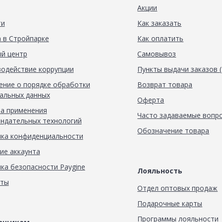
Акции
ти
Как заказать
 в Стройпарке
Как оплатить
й центр
Самовывоз
одействие коррупции
Пункты выдачи заказов 
ние о порядке обработки
Возврат товара
альных данных
Оферта
а применения
Часто задаваемые вопр
ндательных технологий
Обозначение товара
ка конфиденциальности
ие аккаунта
ка безопасности Paygine
Лояльность
кты
Отдел оптовых продаж
Подарочные карты
Программы лояльности