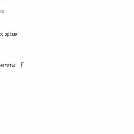
.ru
е время.
чатать: