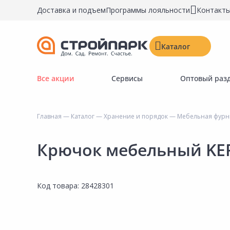
Доставка и подъем
Программы лояльности
Контакт
Каталог
Все акции
Сервисы
Оптовый раз
Строительные материалы
Двери, окна, замки
Главная
—
Каталог
—
Хранение и порядок
—
Мебельная фурни
Инструменты и крепёж
Напольные покрытия
Крючок мебельный KER
Керамическая плитка
Обои
Код товара:
28428301
Потолочные и стеновые покрытия
Краски, герметики, пропитки