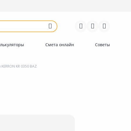
Войти
Регистрация
Перейти к сравнению
Избранное
Недавно просмотренные
товары
лькуляторы
Смета онлайн
Советы
KERRON KR 0350 BAZ