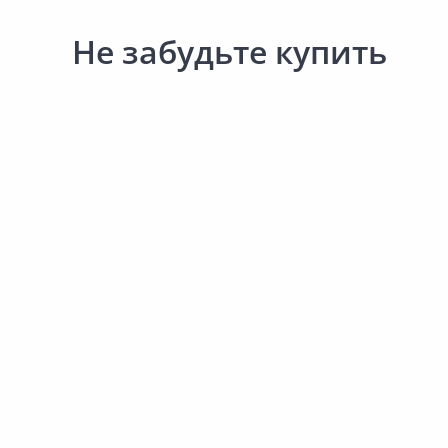
Не забудьте купить
2 458.15 ₽
202.00 ₽
за шт
за шт
Код товара:
16012401
Код товара:
34444801
Полка АРЕЛАН 400х1000мм
Кронштейн прямой LARV
2шт
L9230WH(N)
В корзину
В корзину