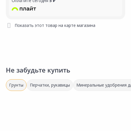
Оплатите сегодня
5 ₽
Показать этот товар на карте магазина
Не забудьте купить
Грунты
Перчатки, рукавицы
Минеральные удобрения д
Выгодная цена
Выгодная цена
865.00 ₽
518.00 ₽
1
за шт
за шт
з
Код товара:
191040
Код товара:
14984601
К