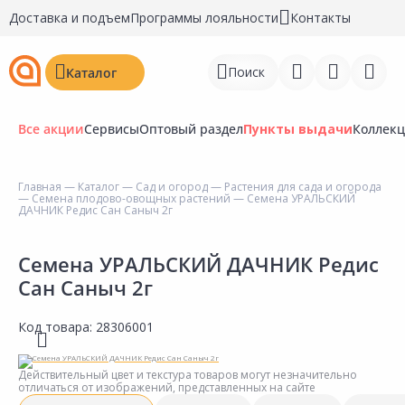
Доставка и подъем
Программы лояльности
Контакты
Поиск
Каталог
Все акции
Сервисы
Оптовый раздел
Пункты выдачи
Коллек
Главная
—
Каталог
—
Сад и огород
—
Растения для сада и огорода
—
Семена плодово-овощных растений
— Семена УРАЛЬСКИЙ
Войти
ДАЧНИК Редис Сан Саныч 2г
Регистрация
Семена УРАЛЬСКИЙ ДАЧНИК Редис
Сан Саныч 2г
Перейти к сравнению
Избранное
Код товара:
28306001
Недавно просмотренные
Действительный цвет и текстура товаров могут незначительно
товары
отличаться от изображений, представленных на сайте