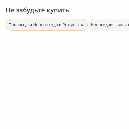
Не забудьте купить
Товары для Нового года и Рождества
Новогодние гирля
Успей купить!
57.50 ₽
за шт
Код товара:
20652301
Гирлянда LED ERA Нить
Сравнить
теплый свет 5м
Добавить в Избранное
Наличие на складах
В корзину