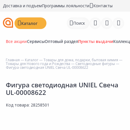
Доставка и подъем
Программы лояльности
Контакты
Поиск
Каталог
Все акции
Сервисы
Оптовый раздел
Пункты выдачи
Коллек
Главная
—
Каталог
—
Товары для дома, подарки, бытовая химия
—
Товары для Нового года и Рождества
—
Светодиодные фигуры
—
Войти
Фигура светодиодная UNIEL Свеча UL-00008622
Регистрация
Фигура светодиодная UNIEL Свеча
UL-00008622
Перейти к сравнению
Избранное
Код товара:
28258501
Недавно просмотренные
товары