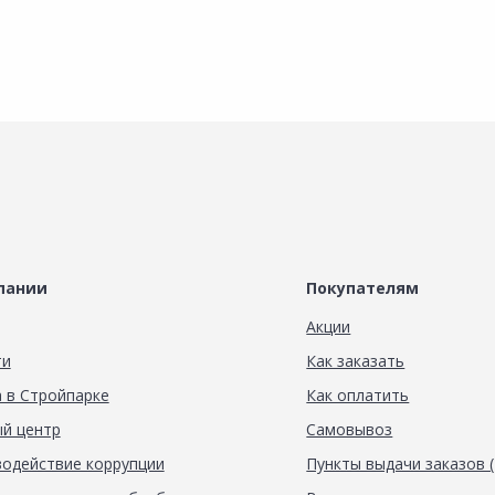
пании
Покупателям
Акции
ти
Как заказать
 в Стройпарке
Как оплатить
й центр
Самовывоз
одействие коррупции
Пункты выдачи заказов 