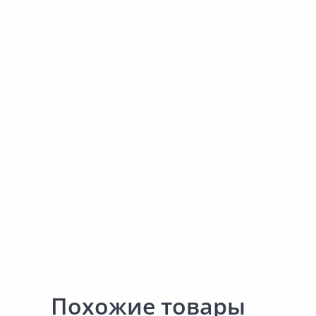
АРТТЕК Черный 5м
ПВХ окон белый 5м
Добавить в Избранное
Добавить в Избра
Наличие на складах
Наличие на склада
В корзину
В корзину
Похожие товары