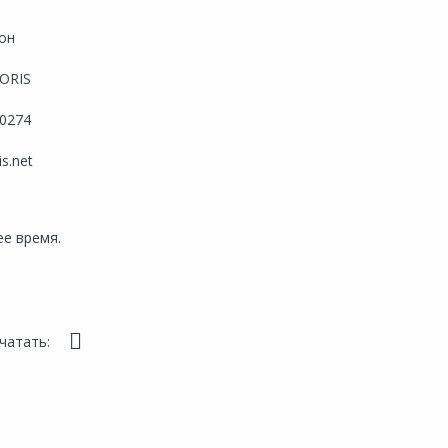
он
ORIS
0274
is.net
е время.
чатать: