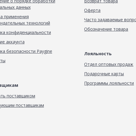
ние о порядке обработки
Возврат товара
альных данных
Оферта
а применения
Часто задаваемые вопр
ндательных технологий
Обозначение товара
ка конфиденциальности
ие аккаунта
ка безопасности Paygine
Лояльность
кты
Отдел оптовых продаж
Подарочные карты
Программы лояльности
авщикам
ать поставщиком
вующим поставщикам