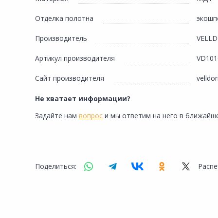
Сад и огород
Отделка полотна
экошп
Производитель
VELLD
Артикул производителя
VD101
Сайт производителя
velldor
Не хватает информации?
Задайте нам
вопрос
и мы ответим на него в ближайше
Поделиться:
Распе