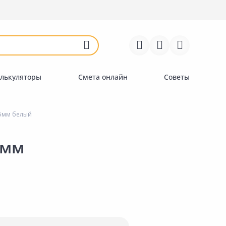
Войти
Регистрация
Перейти к сравнению
Избранное
Недавно просмотренные
товары
лькуляторы
Смета онлайн
Советы
25мм белый
5мм