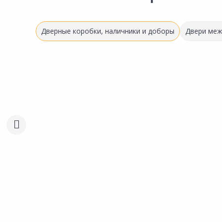
Дверные коробки, наличники и доборы
Двери ме
Новинка
Новинка
972.00 ₽
894.00 ₽
Товар под заказ
Товар под заказ
за шт
за шт
Код товара:
27780901
Код товара:
31896601
Добор VELLDORIS
Добор VELLDORIS
Телескопический
Телескопический
Сравнить
Сравнить
2150х100х8мм белый
2440х150х8мм эмалит 
Добавить в Избранное
Добавить в Избра
Наличие на складах
Наличие на склада
В корзину
В корзину