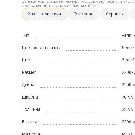
Инженерная электрика
Действительный цвет и текстура товаров могут незначительно
изображений, представленных на сайте
Вентиляция, климатическое оборудование
Характеристики
Описание
Сервисы
Освещение
Отопление, водоснабжение, канализация
Тип
налич
Сантехника, мебель для ванной комнаты
Цветовая палитра
белый
Сауны и бани
Цвет
белый
Интерьер, текстиль, камины, оформление
окон, картины
Размер
2200х
Хранение и порядок
Длина
2200 
Товары для дома, подарки, бытовая химия
Ширина
70 мм
Кухни, мойки, смесители, бытовая техника
Толщина
25 мм
Туризм и отдых
Высота
2200 
Автотовары
Материал
МДФ