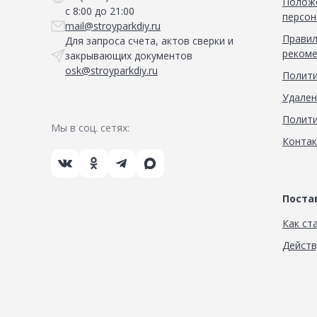
Положе
с 8:00 до 21:00
персон
mail@stroyparkdiy.ru
Правил
Для запроса счета, актов сверки и
рекоме
закрывающих документов
osk@stroyparkdiy.ru
Полити
Удален
Полити
Мы в соц. сетях:
Конта
Пост
Как ст
Дейст