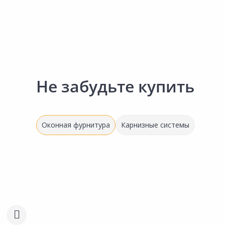
Не забудьте купить
Оконная фурнитура
Карнизные системы
Выгодная цена
133.00 ₽
213.00 ₽
за шт
за шт
Код товара:
16282501
Код товара:
16643001
Уплотнитель для ПВХ окон
Уплотнитель для ремон
Сравнить
Сравнить