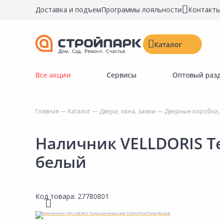
Доставка и подъем
Программы лояльности
Контакт
Каталог
Все акции
Сервисы
Оптовый раз
Строительные материалы
Двери, окна, замки
Главная
—
Каталог
—
Двери, окна, замки
—
Дверные коробки,
Инструменты и крепёж
Напольные покрытия
Наличник VELLDORIS Т
Керамическая плитка
белый
Обои
Потолочные и стеновые покрытия
Код товара:
27780801
Краски, герметики, пропитки