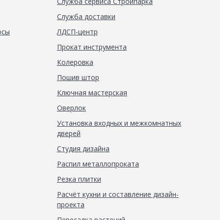
Служба сервиса Стройпарка
Служба доставки
осы
ЛДСП-центр
Прокат инструмента
Колеровка
Пошив штор
Ключная мастерская
Оверлок
Установка входных и межкомнатных
дверей
Студия дизайна
Распил металлопроката
Резка плитки
Расчёт кухни и составление дизайн-
проекта
Пересадка растений