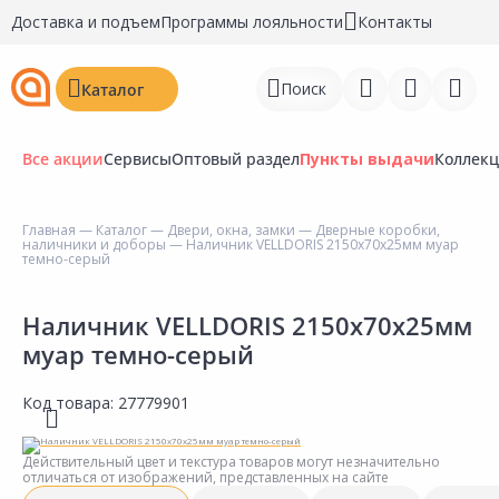
Доставка и подъем
Программы лояльности
Контакты
Поиск
Каталог
Все акции
Сервисы
Оптовый раздел
Пункты выдачи
Коллек
Главная
—
Каталог
—
Двери, окна, замки
—
Дверные коробки,
наличники и доборы
— Наличник VELLDORIS 2150х70х25мм муар
Войти
темно-серый
Регистрация
Наличник VELLDORIS 2150х70х25мм
муар темно-серый
Перейти к сравнению
Избранное
Код товара:
27779901
Недавно просмотренные
Действительный цвет и текстура товаров могут незначительно
товары
отличаться от изображений, представленных на сайте