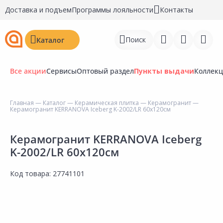
Доставка и подъем
Программы лояльности
Контакты
Поиск
Каталог
Все акции
Сервисы
Оптовый раздел
Пункты выдачи
Коллек
Главная
—
Каталог
—
Керамическая плитка
—
Керамогранит
—
Керамогранит KERRANOVA Iceberg K-2002/LR 60х120см
Войти
Регистрация
Керамогранит KERRANOVA Iceberg
K-2002/LR 60х120см
Перейти к сравнению
Код товара:
27741101
Избранное
Недавно просмотренные
товары