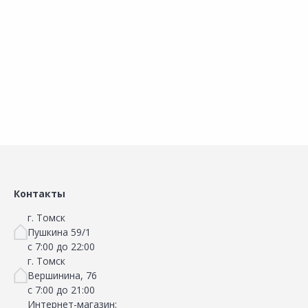
В корзину
В корзину
Сравнить
Сравнить
Добавить в Избранное
Добавить в Избранное
Наличие на складах
Наличие на складах
Контакты
г. Томск
Пушкина 59/1
с 7:00 до 22:00
г. Томск
Вершинина, 76
с 7:00 до 21:00
Интернет-магазин: