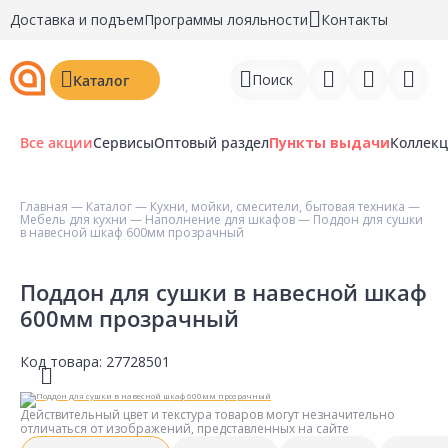
Доставка и подъем
Программы лояльности
Контакты
Поиск
Каталог
Все акции
Сервисы
Оптовый раздел
Пункты выдачи
Коллек
Главная
—
Каталог
—
Кухни, мойки, смесители, бытовая техника
—
Мебель для кухни
—
Наполнение для шкафов
— Поддон для сушки
Войти
в навесной шкаф 600мм прозрачный
Регистрация
Поддон для сушки в навесной шкаф
600мм прозрачный
Перейти к сравнению
Избранное
Код товара:
27728501
Недавно просмотренные
Действительный цвет и текстура товаров могут незначительно
товары
отличаться от изображений, представленных на сайте