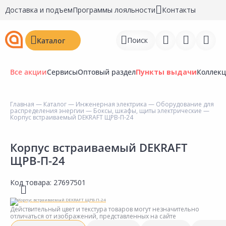
Доставка и подъем
Программы лояльности
Контакты
Поиск
Каталог
Все акции
Сервисы
Оптовый раздел
Пункты выдачи
Коллек
Главная
—
Каталог
—
Инженерная электрика
—
Оборудование для
распределения энергии
—
Боксы, шкафы, щиты электрические
—
Войти
Корпус встраиваемый DEKRAFT ЩРВ-П-24
Регистрация
Корпус встраиваемый DEKRAFT
ЩРВ-П-24
Перейти к сравнению
Избранное
Код товара:
27697501
Недавно просмотренные
Действительный цвет и текстура товаров могут незначительно
товары
отличаться от изображений, представленных на сайте