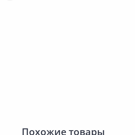
Под LVT гармошка 105х50см
STEP Basic 100х1500см
Добавить в Избранное
Добавить в Избра
1,5мм
Наличие на складах
Наличие на склада
В корзину
В корзину
Похожие товары