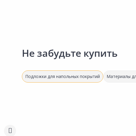
Не забудьте купить
Подложки для напольных покрытий
Материалы дл
Выгодная цена
858.00 ₽
176.28 ₽
2 631.00 ₽
за упак
за м2
за рул
Код товара:
31555601
Код товара:
31429701
Подложка листовая SOLID
Подложка рулонная QU
Сравнить
Сравнить