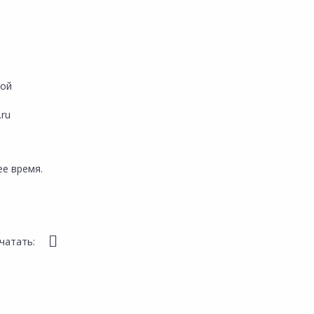
ой
.ru
е время.
чатать: