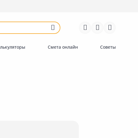
Войти
Регистрация
Перейти к сравнению
Избранное
Недавно просмотренные
товары
лькуляторы
Смета онлайн
Советы