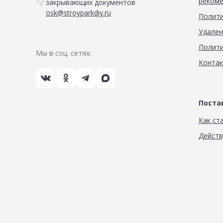
рекоме
закрывающих документов
osk@stroyparkdiy.ru
Полити
Удален
Полити
Мы в соц. сетях:
Конта
Пост
Как ст
Дейст