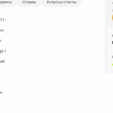
ервисы
Отзывы
Вопросы-ответы
ETT
tor
о
ga 1
вый
мм