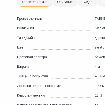
Инженерная электрика
Характеристики
Описание
Видео
С
Вентиляция, климатическое оборудование
Освещение
Производитель
TARK
Отопление, водоснабжение, канализация
Коллекция
Gladia
Сантехника, мебель для ванной комнаты
Тип дизайна
дерев
Сауны и бани
Цвет
sarato
Интерьер, текстиль, камины, оформление
окон, картины
Цветовая палитра
беже
Хранение и порядок
Ширина
4 м
Товары для дома, подарки, бытовая химия
Толщина покрытия
4,5 мм
Кухни, мойки, смесители, бытовая техника
Дополнительное покрытие
0,35 
Туризм и отдых
Класс применения
23, 31
Автотовары
Использование для теплых полов
да