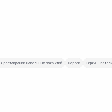
я реставрации напольных покрытий
Пороги
Тёрки, шпател
5 055.00 ₽
за рул
Код товара:
27619001
ICK
Подложка рулонная GO4CORK
Сравнить