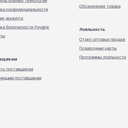
ндательных технологий
Обозначение товара
ка конфиденциальности
ие аккаунта
ка безопасности Paygine
Лояльность
кты
Отдел оптовых продаж
Подарочные карты
Программы лояльности
авщикам
ать поставщиком
вующим поставщикам