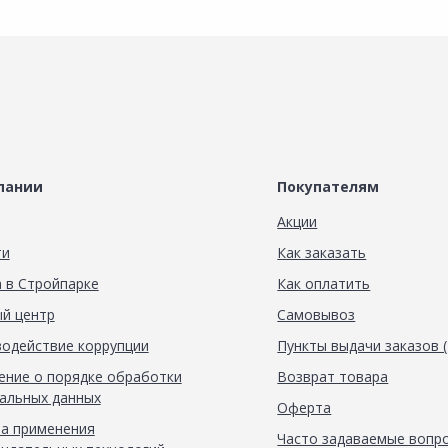
пании
Покупателям
Акции
ти
Как заказать
 в Стройпарке
Как оплатить
й центр
Самовывоз
одействие коррупции
Пункты выдачи заказов 
ние о порядке обработки
Возврат товара
альных данных
Оферта
а применения
Часто задаваемые вопр