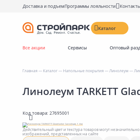
Доставка и подъем
Программы лояльности
Контакт
Каталог
Все акции
Сервисы
Оптовый раз
Строительные материалы
Двери, окна, замки
Главная
—
Каталог
—
Напольные покрытия
—
Линолеум
— Лин
Инструменты и крепёж
Напольные покрытия
Линолеум TARKETT Glad
Керамическая плитка
Обои
Код товара:
27695001
Потолочные и стеновые покрытия
Краски, герметики, пропитки
Действительный цвет и текстура товаров могут незначительно
изображений, представленных на сайте