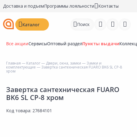
Доставка и подъем
Программы лояльности
Контакты
Поиск
Каталог
Все акции
Сервисы
Оптовый раздел
Пункты выдачи
Коллек
Главная
—
Каталог
—
Двери, окна, замки
—
Замки и
комплектующие
— Завертка сантехническая FUARO BK6 SL CP-8
Войти
хром
Регистрация
Завертка сантехническая FUARO
BK6 SL CP-8 хром
Перейти к сравнению
Избранное
Код товара:
27684101
Недавно просмотренные
товары