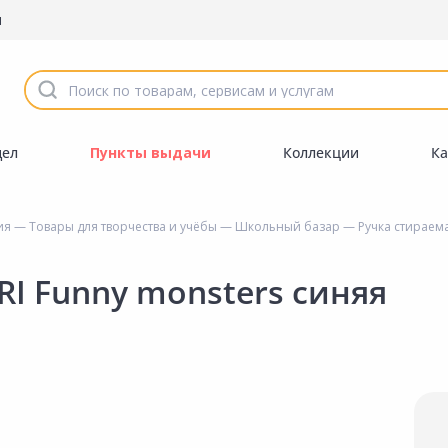
ы
дел
Пункты выдачи
Коллекции
Ка
ия
—
Товары для творчества и учёбы
—
Школьный базар
— Ручка стираема
I Funny monsters синяя