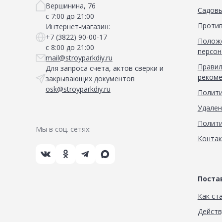
Вершинина, 76
Садовы
с 7:00 до 21:00
Против
Интернет-магазин:
+7 (3822) 90-00-17
Положе
с 8:00 до 21:00
персон
mail@stroyparkdiy.ru
Правил
Для запроса счета, актов сверки и
рекоме
закрывающих документов
osk@stroyparkdiy.ru
Полити
Удален
Полити
Мы в соц. сетях:
Конта
Пост
Как ст
Дейст