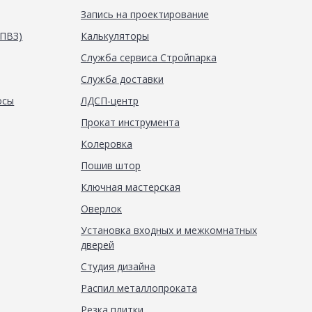
Запись на проектирование
(ПВЗ)
Калькуляторы
Служба сервиса Стройпарка
Служба доставки
осы
ЛДСП-центр
Прокат инструмента
Колеровка
Пошив штор
Ключная мастерская
Оверлок
Установка входных и межкомнатных
дверей
Студия дизайна
Распил металлопроката
Резка плитки