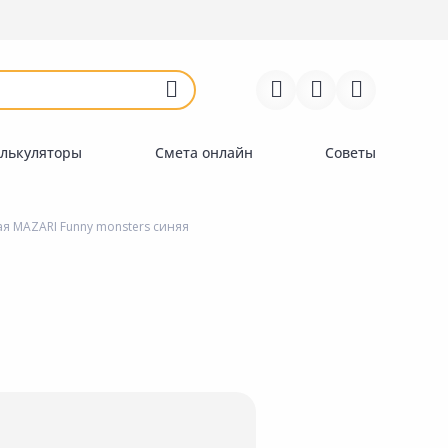
Войти
Регистрация
Перейти к сравнению
Избранное
Недавно просмотренные
товары
лькуляторы
Смета онлайн
Советы
я MAZARI Funny monsters синяя