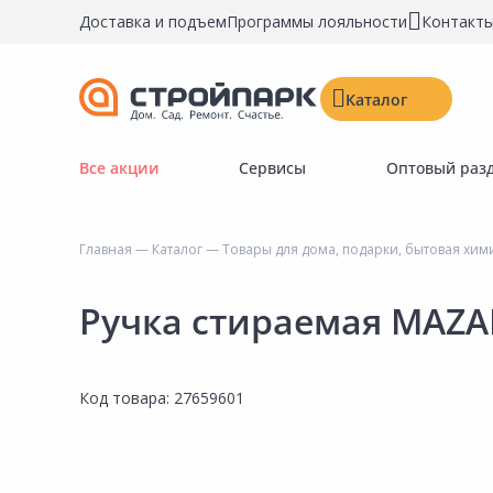
Доставка и подъем
Программы лояльности
Контакт
Каталог
Все акции
Сервисы
Оптовый раз
Строительные материалы
Двери, окна, замки
Главная
—
Каталог
—
Товары для дома, подарки, бытовая хим
Инструменты и крепёж
Напольные покрытия
Ручка стираемая MAZAR
Керамическая плитка
Обои
Код товара:
27659601
Потолочные и стеновые покрытия
Краски, герметики, пропитки