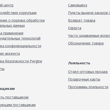
й центр
Самовывоз
одействие коррупции
Пункты выдачи заказов 
ние о порядке обработки
Возврат товара
альных данных
Оферта
а применения
Часто задаваемые вопр
ндательных технологий
Обозначение товара
ка конфиденциальности
ие аккаунта
ка безопасности Paygine
Лояльность
кты
Отдел оптовых продаж
Подарочные карты
Программы лояльности
авщикам
ать поставщиком
вующим поставщикам