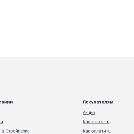
пании
Покупателям
Акции
ти
Как заказать
 в Стройпарке
Как оплатить