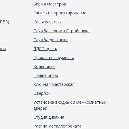
Биржа мастеров
Запись на проектирование
(ПВЗ)
Калькуляторы
Служба сервиса Стройпарка
Служба доставки
осы
ЛДСП-центр
Прокат инструмента
Колеровка
Пошив штор
Ключная мастерская
Оверлок
Установка входных и межкомнатных
дверей
Студия дизайна
Распил металлопроката