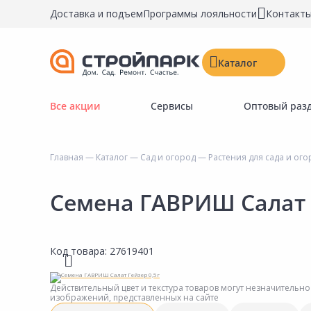
Доставка и подъем
Программы лояльности
Контакт
Каталог
Все акции
Сервисы
Оптовый раз
Строительные материалы
Двери, окна, замки
Главная
—
Каталог
—
Сад и огород
—
Растения для сада и ог
Инструменты и крепёж
Напольные покрытия
Семена ГАВРИШ Салат 
Керамическая плитка
Обои
Код товара:
27619401
Потолочные и стеновые покрытия
Краски, герметики, пропитки
Действительный цвет и текстура товаров могут незначительно
изображений, представленных на сайте