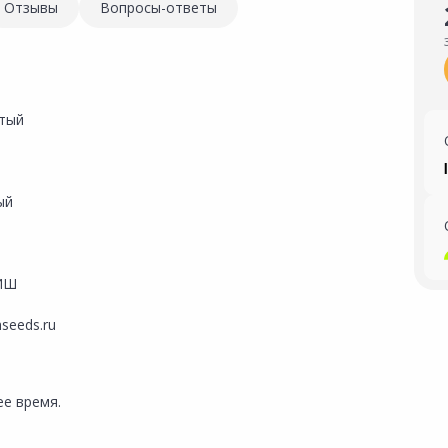
Отзывы
Вопросы-ответы
тый
ый
ИШ
hseeds.ru
е время.