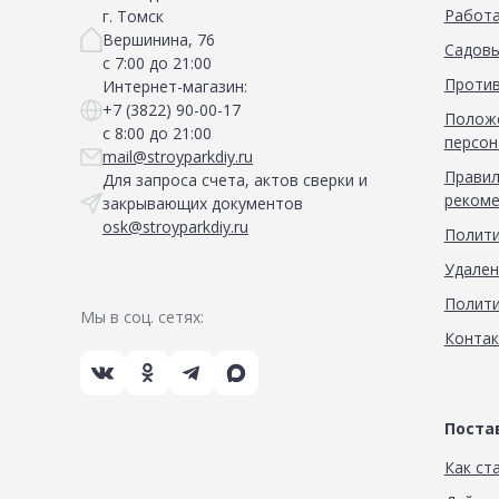
Работа
г. Томск
Вершинина, 76
Садовы
с 7:00 до 21:00
Против
Интернет-магазин:
+7 (3822) 90-00-17
Положе
с 8:00 до 21:00
персон
mail@stroyparkdiy.ru
Правил
Для запроса счета, актов сверки и
рекоме
закрывающих документов
osk@stroyparkdiy.ru
Полити
Удален
Полити
Мы в соц. сетях:
Конта
Пост
Как ст