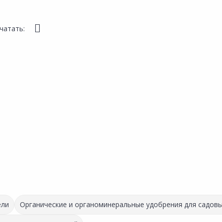
чатать:
ели
Органические и органоминеральные удобрения для садовы