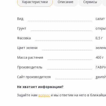
Инженерная электрика
Характеристики
Описание
Сервисы
Вентиляция, климатическое оборудование
Освещение
Вид
салат
Отопление, водоснабжение, канализация
Грунт
откры
Сантехника, мебель для ванной комнаты
Фасовка
0,5 г
Сауны и бани
Цвет зелени
зелен
Интерьер, текстиль, камины, оформление
окон, картины
Масса растения
400 г
Хранение и порядок
Производитель
ГАВР
Товары для дома, подарки, бытовая химия
Сайт производителя
gavris
Кухни, мойки, смесители, бытовая техника
Не хватает информации?
Туризм и отдых
Задайте нам
вопрос
и мы ответим на него в ближайше
Автотовары