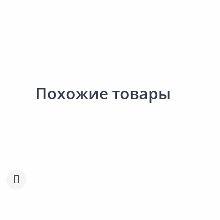
Похожие товары
26.40 ₽
25.50 ₽
за шт
за шт
Код товара:
27619501
Код товара:
34387401
Семена ГАВРИШ Салат
Семена ГАВРИШ Бораг
Сравнить
Сравнить
Барбадос 0,5г
Огуречная трава Медо
Добавить в Избранное
Добавить в Избра
0,3г
Наличие на складах
Наличие на склада