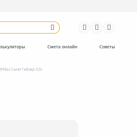
Войти
Регистрация
Перейти к сравнению
Избранное
Недавно просмотренные
товары
лькуляторы
Смета онлайн
Советы
РИШ Салат Гейзер 0,5г