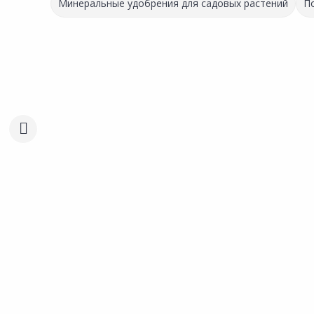
Минеральные удобрения для садовых растений
П
Выгодная цена
Выгодная цена
211.00 ₽
865.00 ₽
за шт
за шт
Код товара:
8350901
Код товара:
191040
Грунт TERRA VITA Цвет
Грунт TERRA VITA Живая
Сравнить
Сравнить
Земля универсальный
Добавить в Избранное
Добавить в Избра
зелёный 50л
Наличие на складах
Наличие на склада
В корзину
В корзину