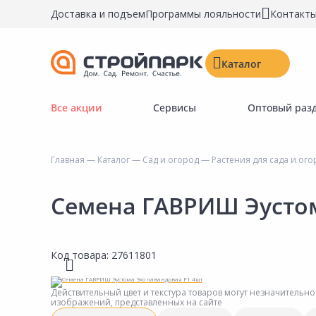
Доставка и подъем
Программы лояльности
Контакт
Каталог
Все акции
Сервисы
Оптовый раз
Строительные материалы
Двери, окна, замки
Главная
—
Каталог
—
Сад и огород
—
Растения для сада и ог
Инструменты и крепёж
Напольные покрытия
Семена ГАВРИШ Эустом
Керамическая плитка
Обои
Код товара:
27611801
Потолочные и стеновые покрытия
Краски, герметики, пропитки
Действительный цвет и текстура товаров могут незначительно
изображений, представленных на сайте