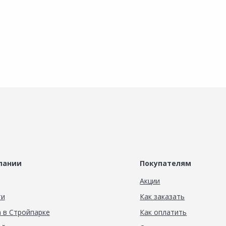
пании
Покупателям
Акции
ти
Как заказать
 в Стройпарке
Как оплатить