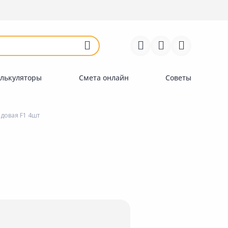
Войти
Регистрация
Перейти к сравнению
Избранное
Недавно просмотренные
товары
лькуляторы
Смета онлайн
Советы
довая F1 4шт