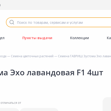
ы
дел
Пункты выдачи
Коллекции
Ка
орода
—
Семена цветочных растений
— Семена ГАВРИШ Эустома Эхо лаван
а Эхо лавандовая F1 4шт
 отличаться от