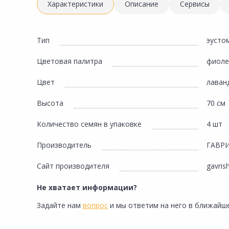
Инженерная электрика
Характеристики
Описание
Сервисы
Вентиляция, климатическое оборудование
Освещение
Тип
эусто
Отопление, водоснабжение, канализация
Цветовая палитра
фиоле
Сантехника, мебель для ванной комнаты
Цвет
лаван
Сауны и бани
Высота
70 см
Интерьер, текстиль, камины, оформление
окон, картины
Количество семян в упаковке
4 шт
Хранение и порядок
Производитель
ГАВР
Товары для дома, подарки, бытовая химия
Сайт производителя
gavris
Кухни, мойки, смесители, бытовая техника
Не хватает информации?
Туризм и отдых
Задайте нам
вопрос
и мы ответим на него в ближайше
Автотовары