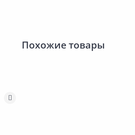
Похожие товары
58.30 ₽
58.30 ₽
за шт
за шт
Код товара:
27614001
Код товара:
27611901
Семена ГАВРИШ Эустома Эхо
Семена ГАВРИШ Эустом
Сравнить
Сравнить
желтая F1 4шт
голубая F1 4шт
Добавить в Избранное
Добавить в Избра
Наличие на складах
Наличие на склада
В корзину
В корзину