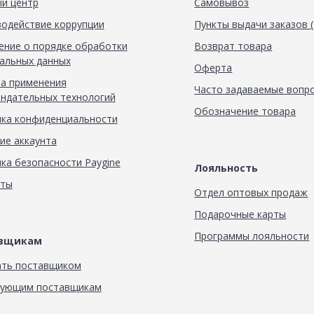
й центр
Самовывоз
одействие коррупции
Пункты выдачи заказов 
ние о порядке обработки
Возврат товара
альных данных
Оферта
а применения
Часто задаваемые вопр
ндательных технологий
Обозначение товара
ка конфиденциальности
ие аккаунта
ка безопасности Paygine
Лояльность
кты
Отдел оптовых продаж
Подарочные карты
Программы лояльности
авщикам
ать поставщиком
вующим поставщикам