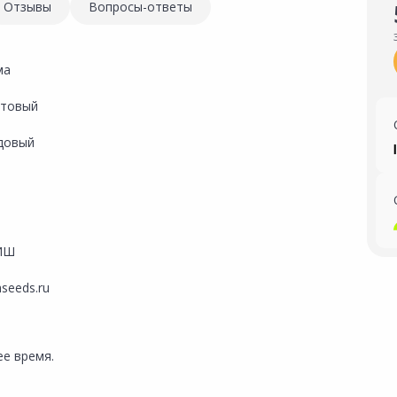
Отзывы
Вопросы-ответы
ма
товый
довый
ИШ
hseeds.ru
е время.