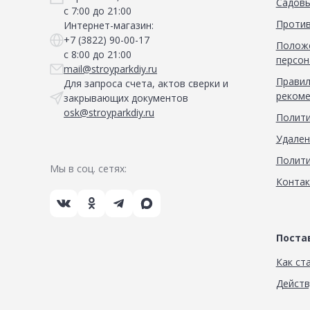
Садовы
с 7:00 до 21:00
Против
Интернет-магазин:
+7 (3822) 90-00-17
Положе
с 8:00 до 21:00
персон
mail@stroyparkdiy.ru
Правил
Для запроса счета, актов сверки и
рекоме
закрывающих документов
osk@stroyparkdiy.ru
Полити
Удален
Полити
Мы в соц. сетях:
Конта
Пост
Как ст
Дейст