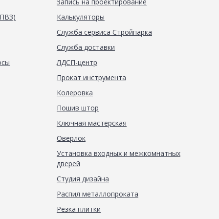
Запись на проектирование
(ПВЗ)
Калькуляторы
Служба сервиса Стройпарка
Служба доставки
осы
ЛДСП-центр
Прокат инструмента
Колеровка
Пошив штор
Ключная мастерская
Оверлок
Установка входных и межкомнатных
дверей
Студия дизайна
Распил металлопроката
Резка плитки