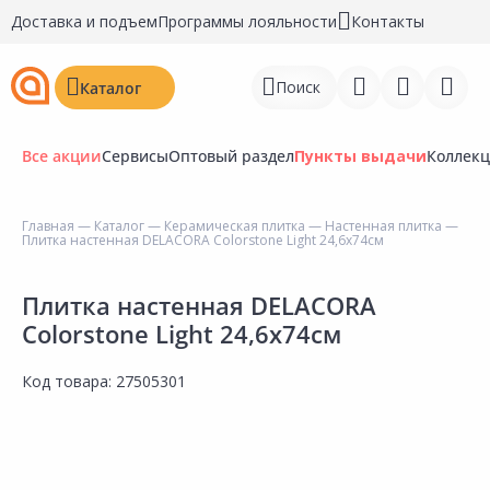
Доставка и подъем
Программы лояльности
Контакты
Поиск
Каталог
Все акции
Сервисы
Оптовый раздел
Пункты выдачи
Коллек
Главная
—
Каталог
—
Керамическая плитка
—
Настенная плитка
—
Плитка настенная DELACORA Colorstone Light 24,6х74см
Войти
Регистрация
Плитка настенная DELACORA
Colorstone Light 24,6х74см
Перейти к сравнению
Код товара:
27505301
Избранное
Недавно просмотренные
товары